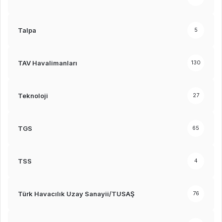
Talpa
5
TAV Havalimanları
130
Teknoloji
27
TGS
65
TSS
4
Türk Havacılık Uzay Sanayii/TUSAŞ
76