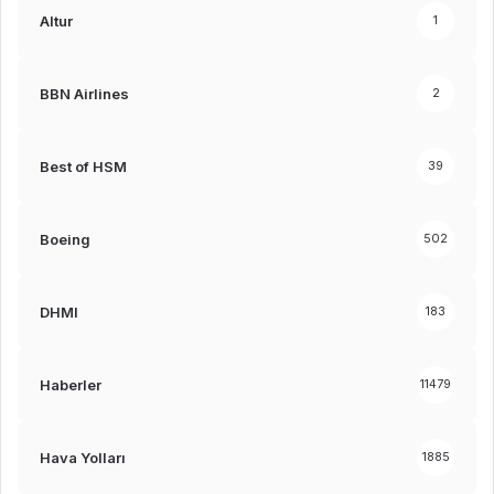
Altur
1
BBN Airlines
2
Best of HSM
39
Boeing
502
DHMI
183
Haberler
11479
Hava Yolları
1885