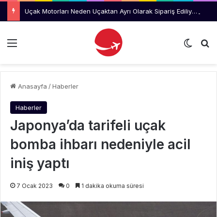
Uçak Motorları Neden Uçaktan Ayrı Olarak Sipariş Ediliyor?
Menü
Dış gö
Ar
Anasayfa
/
Haberler
Haberler
Japonya’da tarifeli uçak
bomba ihbarı nedeniyle acil
iniş yaptı
7 Ocak 2023
0
1 dakika okuma süresi