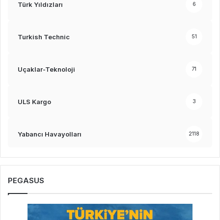
Türk Yıldızları
6
Turkish Technic
51
Uçaklar-Teknoloji
71
ULS Kargo
3
Yabancı Havayolları
2118
PEGASUS