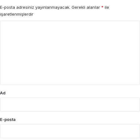
E-posta adresiniz yayınlanmayacak.
Gerekli alanlar
*
ile
işaretlenmişlerdir
Y
o
r
u
m
*
Ad
E-posta