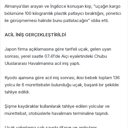
Almanya’dan arayan ve İngilizce konuşan kişi, “uçağın kargo
bölümüne 100 kilogramlık plastik patlayıcı bıraktığını, yönetici
ile görüşmemesi halinde bunu patlatacağını” iddia etti.
ACİL İNİŞ GERÇEKLEŞTİRİLDİ
Japon firma açıklamasına göre tarifeli uçak, gelen uyarı
sonrası, yerel saatle 07.41’de Aiçi eyaletindeki Chubu
Uluslararası Havalimanına acil iniş yaptı.
Kyodo ajansına göre acil iniş sonrası, ikisi bebek toplam 136
yolcu ile 6 mürettebatın bulunduğu uçak, başarılı bir şekilde
tahliye edildi.
Şişme kaydıraklar kullanılarak tahliye edilen yolcular ve
mürettebat, otobüslerle havalimanı terminaline taşındı.
Uçak yakınlarına çok sayıda itfaiye ve ambulans