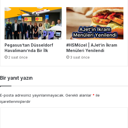
Pegasus’tan Düsseldorf
#HSMözel | AJet’in İkram
Havalimanı’nda Bir İlk
Menüleri Yenilendi
2 saat önce
3 saat önce
Bir yanıt yazın
E-posta adresiniz yayınlanmayacak.
Gerekli alanlar
*
ile
işaretlenmişlerdir
Y
o