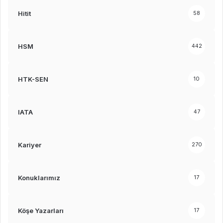
Hitit
58
HSM
442
HTK-SEN
10
IATA
47
Kariyer
270
Konuklarımız
17
Köşe Yazarları
17