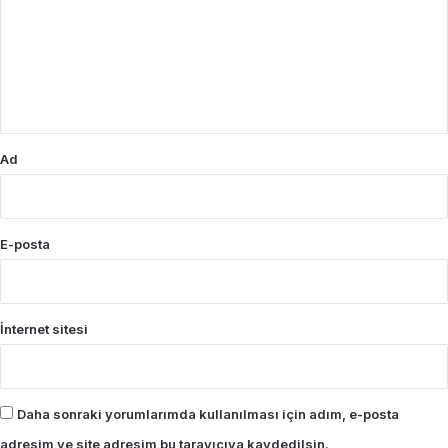
r
u
m
*
Ad
E-posta
İnternet sitesi
Daha sonraki yorumlarımda kullanılması için adım, e-posta
adresim ve site adresim bu tarayıcıya kaydedilsin.