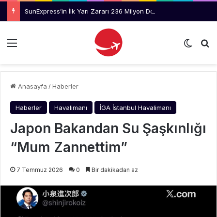
SunExpress’in İlk Yarı Zararı 236 Milyon Dolara Yükseldi
Menü
Dış gö
Ar
Anasayfa
/
Haberler
Haberler
Havalimanı
İGA İstanbul Havalimanı
Japon Bakandan Su Şaşkınlığı
“Mum Zannettim”
7 Temmuz 2026
0
Bir dakikadan az