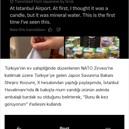
Türkiye’nin ev sahipliğinde düzenlenen NATO Zirvesi’ne
katılmak üzere Türkiye’ye gelen Japon Savunma Bakanı
Shinjiro Koizumi, X hesabından yaptığı paylaşımda, İstanbul
Havalimanı’nda ilk bakışta mum sandığı ürünün aslında
ambalajlı bardak su olduğunu belirterek, “Bunu ilk kez
görüyorum” ifadesini kullandı.