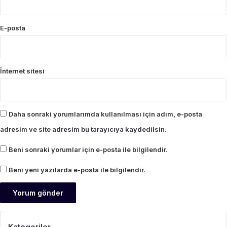
E-posta
İnternet sitesi
Daha sonraki yorumlarımda kullanılması için adım, e-posta
adresim ve site adresim bu tarayıcıya kaydedilsin.
Beni sonraki yorumlar için e-posta ile bilgilendir.
Beni yeni yazılarda e-posta ile bilgilendir.
Kategoriler