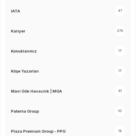
IATA
47
Kariyer
270
Konuklarımız
17
Köşe Yazarları
17
Mavi Gök Havacılık | MGA
61
Paterna Group
10
Plaza Premium Group - PPG
16