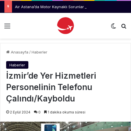
Air Astana’da Motor Kaynaklı Sorunlar Azalıyor, Uluslararası Büyüme Hızlanıyor
Menü
Dış gö
Ar
Anasayfa
/
Haberler
Haberler
İzmir’de Yer Hizmetleri
Personelinin Telefonu
Çalındı/Kayboldu
2 Eylül 2024
0
1 dakika okuma süresi