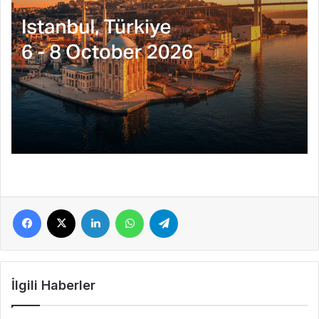
Facebook
X
LinkedIn
WhatsApp
Telegram
İlgili Haberler