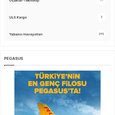
Uçaklar-Teknoloji
71
ULS Kargo
3
Yabancı Havayolları
2115
PEGASUS