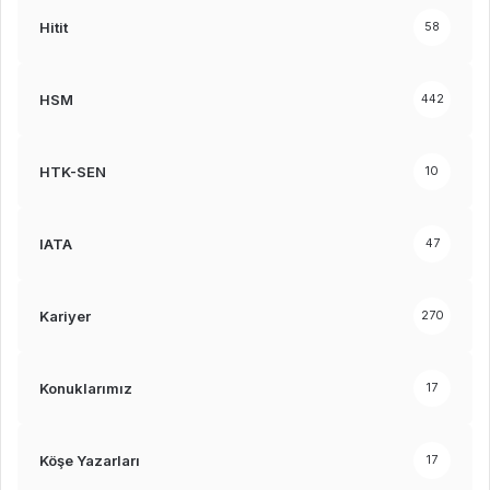
Hitit
58
HSM
442
HTK-SEN
10
IATA
47
Kariyer
270
Konuklarımız
17
Köşe Yazarları
17