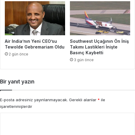
Air India’nın Yeni CEO’su
Southwest Uçağının Ön İniş
Tewolde Gebremariam Oldu
Takımı Lastikleri İnişte
Basınç Kaybetti
2 gün önce
3 gün önce
Bir yanıt yazın
E-posta adresiniz yayınlanmayacak.
Gerekli alanlar
*
ile
işaretlenmişlerdir
Y
o