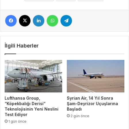
Facebook
X
LinkedIn
WhatsApp
Telegram
İlgili Haberler
Lufthansa Group,
Syrian Air, 14 Yıl Sonra
“Köpekbalığı Derisi”
Şam-Deyrizor Uçuşlarına
Teknolojisinin Yeni Neslini
Başladı
Test Ediyor
2 gün önce
1 gün önce