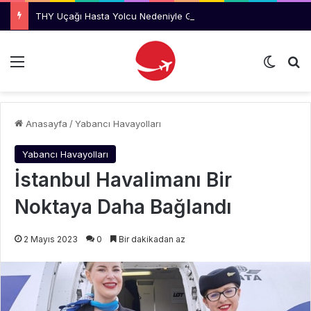
THY Uçağı Hasta Yolcu Nedeniyle Geri Döndü
Menü
Dış gö
Ar
Anasayfa
/
Yabancı Havayolları
Yabancı Havayolları
İstanbul Havalimanı Bir
Noktaya Daha Bağlandı
2 Mayıs 2023
0
Bir dakikadan az