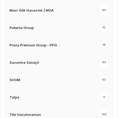
Mavi Gök Havacılık | MGA
60
Paterna Group
10
Plaza Premium Group - PPG
16
Savunma Sanayii
83
SHGM
63
Talpa
5
TAV Havalimanları
130