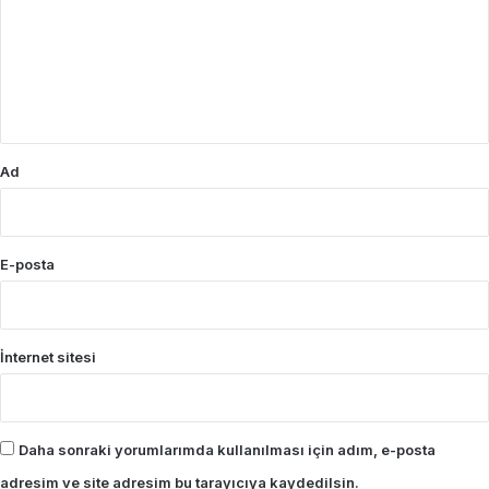
r
u
m
*
Ad
E-posta
İnternet sitesi
Daha sonraki yorumlarımda kullanılması için adım, e-posta
adresim ve site adresim bu tarayıcıya kaydedilsin.