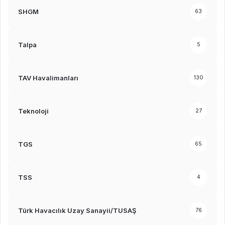
SHGM
63
Talpa
5
TAV Havalimanları
130
Teknoloji
27
TGS
65
TSS
4
Türk Havacılık Uzay Sanayii/TUSAŞ
76