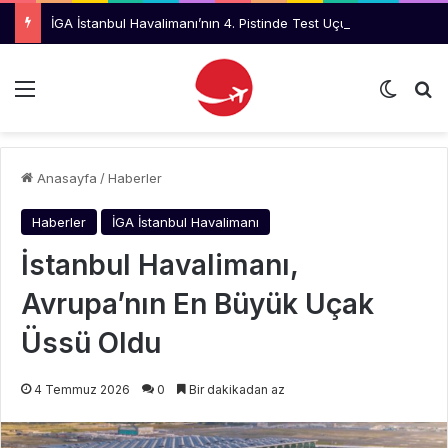
İGA İstanbul Havalimanı’nın 4. Pistinde Test Uçuşları Başladı
Menü
Dış gö
Ar
Anasayfa
/
Haberler
Haberler
İGA İstanbul Havalimanı
İstanbul Havalimanı,
Avrupa’nın En Büyük Uçak
Üssü Oldu
4 Temmuz 2026
0
Bir dakikadan az