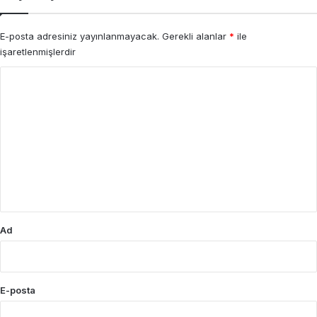
E-posta adresiniz yayınlanmayacak.
Gerekli alanlar
*
ile
işaretlenmişlerdir
Y
o
r
u
m
*
Ad
E-posta