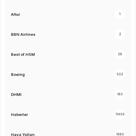
Altur
1
BBN Airlines
2
Best of HSM
38
Boeing
502
DHMI
183
Haberler
11459
Hava Yolları
1883