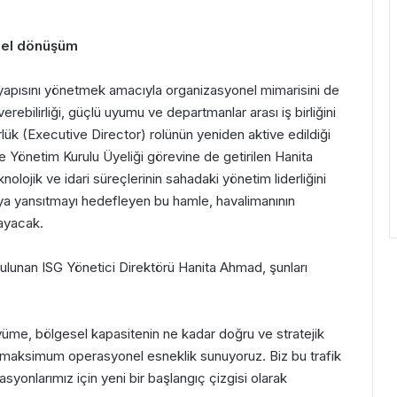
onel dönüşüm
yapısını yönetmek amacıyla organizasyonel mimarisini de
rebilirliği, güçlü uyumu ve departmanlar arası iş birliğini
lük (Executive Director) rolünün yeniden aktive edildiği
e Yönetim Kurulu Üyeliği görevine de getirilen Hanita
olojik ve idari süreçlerinin sahadaki yönetim liderliğini
aya yansıtmayı hedefleyen bu hamle, havalimanının
ayacak.
bulunan ISG Yönetici Direktörü Hanita Ahmad, şunları
yüme, bölgesel kapasitenin ne kadar doğru ve stratejik
ıza maksimum operasyonel esneklik sunuyoruz. Biz bu trafik
asyonlarımız için yeni bir başlangıç çizgisi olarak