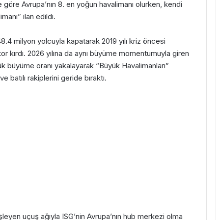
ine göre Avrupa’nın 8. en yoğun havalimanı olurken, kendi
manı” ilan edildi.
48.4 milyon yolcuyla kapatarak 2019 yılı kriz öncesi
or kırdı. 2026 yılına da aynı büyüme momentumuyla giren
’lük büyüme oranı yakalayarak “Büyük Havalimanları”
 batılı rakiplerini geride bıraktı.
enişleyen uçuş ağıyla ISG’nin Avrupa’nın hub merkezi olma