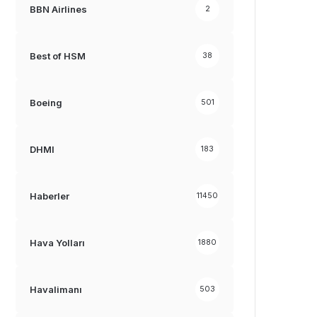
BBN Airlines
2
Best of HSM
38
Boeing
501
DHMI
183
Haberler
11450
Hava Yolları
1880
Havalimanı
503