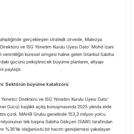
sahipliğinde gerçekleşen stratejik zirvede, Malezya
Direktörü ve ISG Yönetim Kurulu Üyesi Dato’ Mohd Izani
verimliliğin küresel simgesi haline gelen İstanbul Sabiha
daki gücünü pekiştirecek büyüme planlarını, altyapı
ni paylaştı.
mi: Sektörün büyüme katalizörü
önetici Direktörü ve ISG Yönetim Kurulu Üyesi Dato’
n Gücü) başlıklı açılış konuşmasında 2025 yılında elde
 altını çizdi. MAHB Grubu genelinde 153,3 milyon yolcu
48,4 milyonunun tek başına Sabiha Gökçen (SAW) tarafından
göre %36’lık olağanüstü bir hacim genişlemesi yakalayan