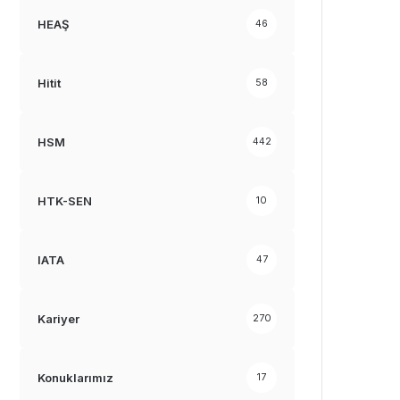
HEAŞ
46
Hitit
58
HSM
442
HTK-SEN
10
IATA
47
Kariyer
270
Konuklarımız
17