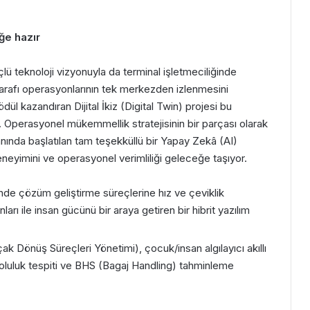
ğe hazır
ü teknoloji vizyonuyla da terminal işletmeciliğinde
tarafı operasyonlarının tek merkezden izlenmesini
ödül kazandıran Dijital İkiz (Digital Twin) projesi bu
 Operasyonel mükemmellik stratejisinin bir parçası olarak
anında başlatılan tam teşekküllü bir Yapay Zekâ (AI)
eyimini ve operasyonel verimliliği geleceğe taşıyor.
de çözüm geliştirme süreçlerine hız ve çeviklik
rı ile insan gücünü bir araya getiren bir hibrit yazılım
k Dönüş Süreçleri Yönetimi), çocuk/insan algılayıcı akıllı
 doluluk tespiti ve BHS (Bagaj Handling) tahminleme