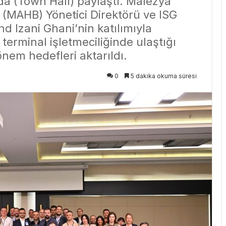
da (Town Hall) paylaştı. Malezya
(MAHB) Yönetici Direktörü ve ISG
d Izani Ghani’nin katılımıyla
terminal işletmeciliğinde ulaştığı
önem hedefleri aktarıldı.
0
5 dakika okuma süresi