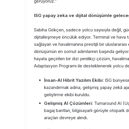
görüyoruz.”
ISG yapay zeka ve dijital dönüşümle gelece
Sabiha Gökçen, sadece yolcu sayısıyla değil, güçl
dijitalleşmeye öncülük ediyor. Terminal ve hava 
sağlayan ve havalimanına prestijli bir uluslararası 
dönüşümün en somut adımlarının başında geliyor.
hayata geçirilen bir dizi yenilikçi çözüm, havalim
Adaptasyon Programı ile desteklenerek yolcu den
İnsan-AI Hibrit Yazılım Ekibi:
ISG bünyesin
kazandırmak adına, gelişmiş yapay zekâ ajanla
geliştirme ekibi kuruldu.
Gelişmiş AI Çözümleri:
Turnaround AI (Uça
bagaj bantları, bilgisayarlı görüyle otopark
araçları devreye alındı.