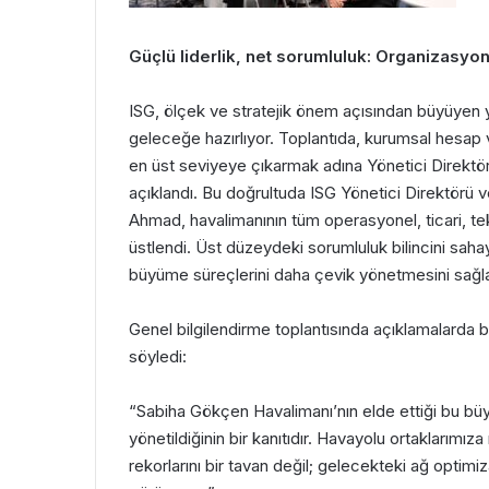
Güçlü liderlik, net sorumluluk: Organizasy
ISG, ölçek ve stratejik önem açısından büyüyen 
geleceğe hazırlıyor. Toplantıda, kurumsal hesap ve
en üst seviyeye çıkarmak adına Yönetici Direktör
açıklandı. Bu doğrultuda ISG Yönetici Direktörü v
Ahmad, havalimanının tüm operasyonel, ticari, tekn
üstlendi. Üst düzeydeki sorumluluk bilincini sah
büyüme süreçlerini daha çevik yönetmesini sağl
Genel bilgilendirme toplantısında açıklamalarda 
söyledi:
“Sabiha Gökçen Havalimanı’nın elde ettiği bu bü
yönetildiğinin bir kanıtıdır. Havayolu ortaklarım
rekorlarını bir tavan değil; gelecekteki ağ optimiz