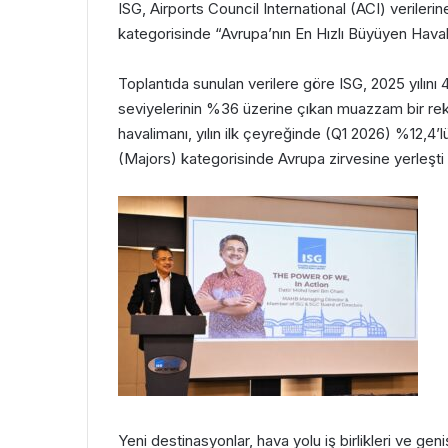
ISG, Airports Council International (ACI) veriler
kategorisinde “Avrupa’nın En Hızlı Büyüyen Havali
Toplantıda sunulan verilere göre ISG, 2025 yılını 
seviyelerinin %36 üzerine çıkan muazzam bir rek
havalimanı, yılın ilk çeyreğinde (Q1 2026) %12,4
(Majors) kategorisinde Avrupa zirvesine yerleşti ve
Yeni destinasyonlar, hava yolu iş birlikleri ve g