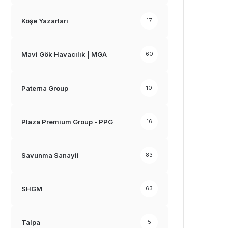
Köşe Yazarları
17
Mavi Gök Havacılık | MGA
60
Paterna Group
10
Plaza Premium Group - PPG
16
Savunma Sanayii
83
SHGM
63
Talpa
5