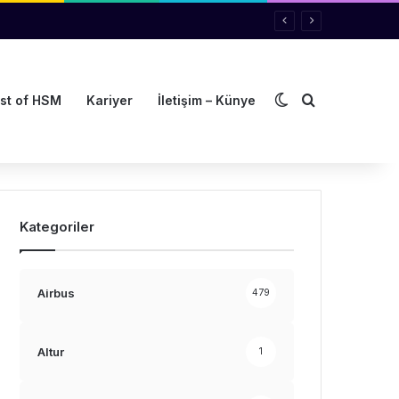
Dış görünümü de
Arama yap ..
st of HSM
Kariyer
İletişim – Künye
Kategoriler
Airbus
479
Altur
1