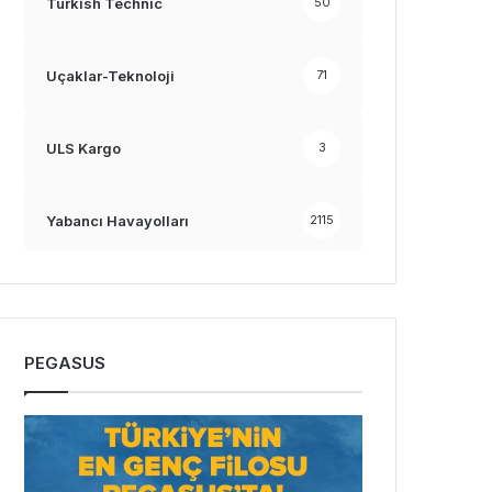
Turkish Technic
50
Uçaklar-Teknoloji
71
ULS Kargo
3
Yabancı Havayolları
2115
PEGASUS