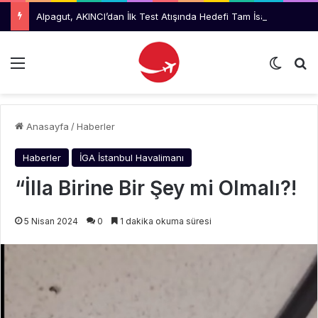
Alpagut, AKINCI’dan İlk Test Atışında Hedefi Tam İsabetle Vurdu
Menü
Dış gö
Ar
Anasayfa
/
Haberler
Haberler
İGA İstanbul Havalimanı
“İlla Birine Bir Şey mi Olmalı?!
5 Nisan 2024
0
1 dakika okuma süresi