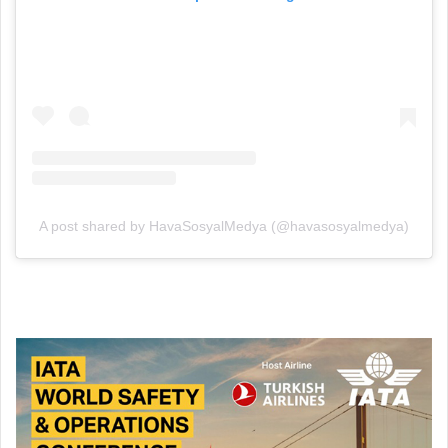
A post shared by HavaSosyalMedya (@havasosyalmedya)