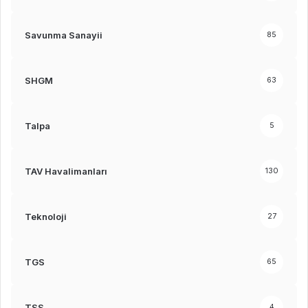
Savunma Sanayii
85
SHGM
63
Talpa
5
TAV Havalimanları
130
Teknoloji
27
TGS
65
TSS
4