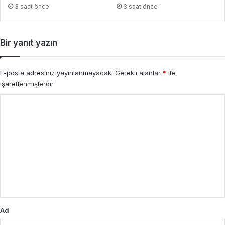
3 saat önce
3 saat önce
Bir yanıt yazın
E-posta adresiniz yayınlanmayacak.
Gerekli alanlar
*
ile
işaretlenmişlerdir
Y
o
r
u
m
*
Ad