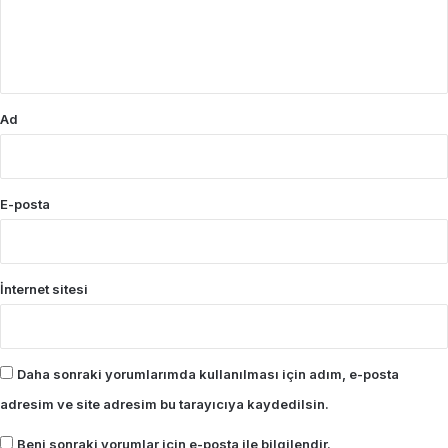
m
*
Ad
E-posta
İnternet sitesi
Daha sonraki yorumlarımda kullanılması için adım, e-posta
adresim ve site adresim bu tarayıcıya kaydedilsin.
Beni sonraki yorumlar için e-posta ile bilgilendir.