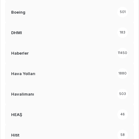
Boeing
501
DHMI
183
Haberler
11450
Hava Yolları
1880
Havalimanı
503
HEAŞ
46
Hitit
58