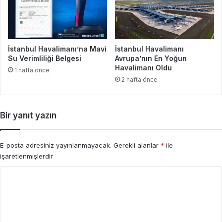
İstanbul Havalimanı’na Mavi
İstanbul Havalimanı
Su Verimliliği Belgesi
Avrupa’nın En Yoğun
Havalimanı Oldu
1 hafta önce
2 hafta önce
Bir yanıt yazın
E-posta adresiniz yayınlanmayacak.
Gerekli alanlar
*
ile
işaretlenmişlerdir
Y
o
r
u