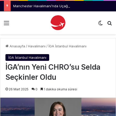
Manchester Havalimanı’nda Uçağı Kaçıran Yolcu Kriz Çıkardı
Menü
Dış gö
Ar
Anasayfa
/
Havalimanı
/
İGA İstanbul Havalimanı
İGA İstanbul Havalimanı
İGA’nın Yeni CHRO’su Selda
Seçkinler Oldu
26 Mart 2025
0
1 dakika okuma süresi