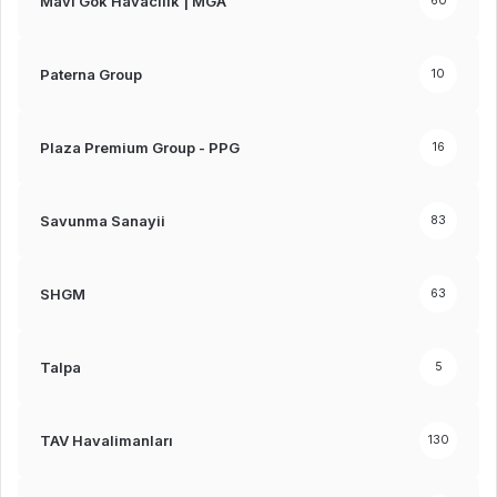
Mavi Gök Havacılık | MGA
60
Paterna Group
10
Plaza Premium Group - PPG
16
Savunma Sanayii
83
SHGM
63
Talpa
5
TAV Havalimanları
130