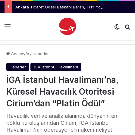
Ankara Ticaret Odası Başkanı Baran, THY Yönetimini Ziyaret Etti
Menü
Dış gö
Ar
Anasayfa
/
Haberler
Haberler
İGA İstanbul Havalimanı
İGA İstanbul Havalimanı’na,
Küresel Havacılık Otoritesi
Cirium’dan “Platin Ödül”
Havacılık veri ve analiz alanında dünyanın en
köklü kuruluşlarından Cirium, İGA İstanbul
Havalimanı’nın operasyonel mükemmeliyet