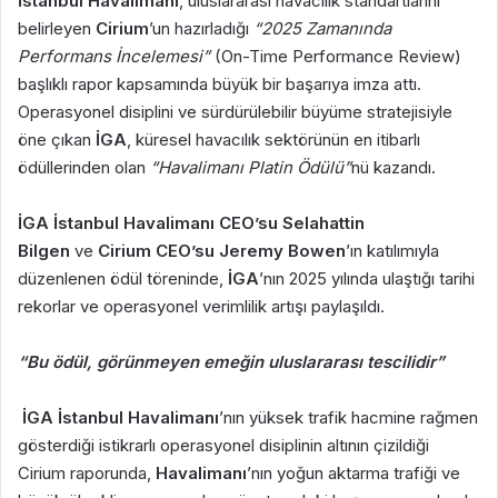
İstanbul Havalimanı
, uluslararası havacılık standartlarını
belirleyen
Cirium
’un hazırladığı
“2025 Zamanında
Performans İncelemesi”
(On-Time Performance Review)
başlıklı rapor kapsamında büyük bir başarıya imza attı.
Operasyonel disiplini ve sürdürülebilir büyüme stratejisiyle
öne çıkan
İGA
, küresel havacılık sektörünün en itibarlı
ödüllerinden olan
“Havalimanı Platin Ödülü”
nü kazandı.
İGA İstanbul Havalimanı CEO’su Selahattin
Bilgen
ve
Cirium CEO’su Jeremy Bowen
’ın katılımıyla
düzenlenen ödül töreninde,
İGA
’nın 2025 yılında ulaştığı tarihi
rekorlar ve operasyonel verimlilik artışı paylaşıldı.
“Bu ödül, görünmeyen emeğin uluslararası tescilidir”
İGA İstanbul Havalimanı
’nın yüksek trafik hacmine rağmen
gösterdiği istikrarlı operasyonel disiplinin altının çizildiği
Cirium raporunda,
Havalimanı
’nın yoğun aktarma trafiği ve