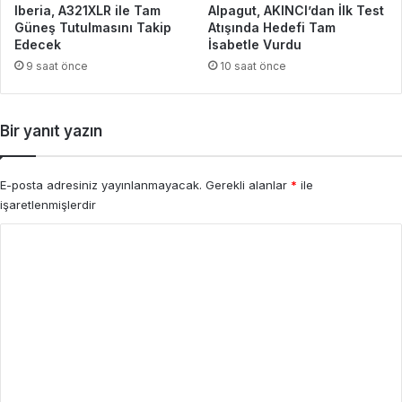
Iberia, A321XLR ile Tam
Alpagut, AKINCI’dan İlk Test
Güneş Tutulmasını Takip
Atışında Hedefi Tam
Edecek
İsabetle Vurdu
9 saat önce
10 saat önce
Bir yanıt yazın
E-posta adresiniz yayınlanmayacak.
Gerekli alanlar
*
ile
işaretlenmişlerdir
Y
o
r
u
m
*