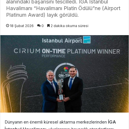
alanındaki başarısını tescilledi. İGA İstanbul
Havalimanı “Havalimanı Platin Ödülü”ne (Airport
Platinum Award) layık görüldü.
18 Şubat 2026
0
2 dakika okuma süresi
Dünyanın en önemli küresel aktarma merkezlerinden
İGA