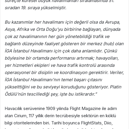
süreçte küresel büyük havalimanları sıralamasında 51.
sıradan 19. sıraya yükselmiştir.
Bu kazanımlar her havalimanı için değerli olsa da Avrupa,
Asya, Afrika ve Orta Doğu’yu birbirine bağlayan, dünyada
çok az havalimanının her gün yönetebildiği trafik ve
bağlantı düzeyinde faaliyet gösteren bir merkez (hub) olan
İGA İstanbul Havalimanı için çok daha anlamlıdır. Çünkü
böylesine bir ortamda performansı artırmak; havayolları,
yer hizmetleri ekipleri ve hava trafik kontrolü arasında
operasyonel bir disiplin ve koordinasyon gerektirir. Veriler,
İGA İstanbul Havalimanı’nın temel başarı çıtasını
yükselttiğini ve bu seviyeyi koruduğunu gösteriyor. Platin
Ödülü’nün tescillediği şey, işte bu istikrardır.”
Havacılık serüvenine 1909 yılında Flight Magazine ile adım
atan Cirium, 117 yıllık derin tecrübesiyle sektörün en köklü
bilgi otoritelerinden biri. Tarihi boyunca FlightStats, Diio,