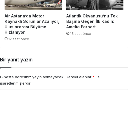
Air Astana’da Motor
Atlantik Okyanusu’nu Tek
Kaynaklı Sorunlar Azalıyor,
Başına Geçen İlk Kadın:
Uluslararası Büyüme
Amelia Earhart
Hızlanıyor
13 saat önce
12 saat önce
Bir yanıt yazın
E-posta adresiniz yayınlanmayacak.
Gerekli alanlar
*
ile
işaretlenmişlerdir
Y
o
r
u
m