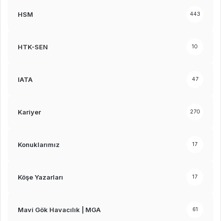
HSM
443
HTK-SEN
10
IATA
47
Kariyer
270
Konuklarımız
17
Köşe Yazarları
17
Mavi Gök Havacılık | MGA
61