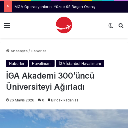
MGA Operasyonlarını Yüzde 98 Başarı Oranıyla Tamamlandı
Menü
Dış gö
Ar
Anasayfa
/
Haberler
Haberler
Havalimanı
İGA İstanbul Havalimanı
İGA Akademi 300’üncü
Üniversiteyi Ağırladı
26 Mayıs 2026
0
Bir dakikadan az