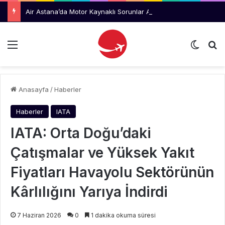
Air Astana’da Motor Kaynaklı Sorunlar Azalıyor, Uluslararası Büyüme Hızlanıyor
Menü
Dış gö
Ar
Anasayfa
/
Haberler
Haberler
IATA
IATA: Orta Doğu’daki
Çatışmalar ve Yüksek Yakıt
Fiyatları Havayolu Sektörünün
Kârlılığını Yarıya İndirdi
7 Haziran 2026
0
1 dakika okuma süresi