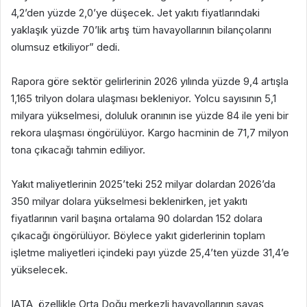
4,2’den yüzde 2,0’ye düşecek. Jet yakıtı fiyatlarındaki
yaklaşık yüzde 70’lik artış tüm havayollarının bilançolarını
olumsuz etkiliyor” dedi.
Rapora göre sektör gelirlerinin 2026 yılında yüzde 9,4 artışla
1,165 trilyon dolara ulaşması bekleniyor. Yolcu sayısının 5,1
milyara yükselmesi, doluluk oranının ise yüzde 84 ile yeni bir
rekora ulaşması öngörülüyor. Kargo hacminin de 71,7 milyon
tona çıkacağı tahmin ediliyor.
Yakıt maliyetlerinin 2025’teki 252 milyar dolardan 2026’da
350 milyar dolara yükselmesi beklenirken, jet yakıtı
fiyatlarının varil başına ortalama 90 dolardan 152 dolara
çıkacağı öngörülüyor. Böylece yakıt giderlerinin toplam
işletme maliyetleri içindeki payı yüzde 25,4’ten yüzde 31,4’e
yükselecek.
IATA, özellikle Orta Doğu merkezli havayollarının savaş