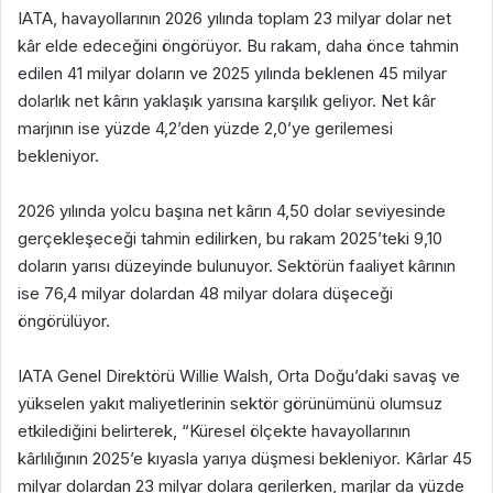
IATA, havayollarının 2026 yılında toplam 23 milyar dolar net
kâr elde edeceğini öngörüyor. Bu rakam, daha önce tahmin
edilen 41 milyar doların ve 2025 yılında beklenen 45 milyar
dolarlık net kârın yaklaşık yarısına karşılık geliyor. Net kâr
marjının ise yüzde 4,2’den yüzde 2,0’ye gerilemesi
bekleniyor.
2026 yılında yolcu başına net kârın 4,50 dolar seviyesinde
gerçekleşeceği tahmin edilirken, bu rakam 2025’teki 9,10
doların yarısı düzeyinde bulunuyor. Sektörün faaliyet kârının
ise 76,4 milyar dolardan 48 milyar dolara düşeceği
öngörülüyor.
IATA Genel Direktörü Willie Walsh, Orta Doğu’daki savaş ve
yükselen yakıt maliyetlerinin sektör görünümünü olumsuz
etkilediğini belirterek, “Küresel ölçekte havayollarının
kârlılığının 2025’e kıyasla yarıya düşmesi bekleniyor. Kârlar 45
milyar dolardan 23 milyar dolara gerilerken, marjlar da yüzde