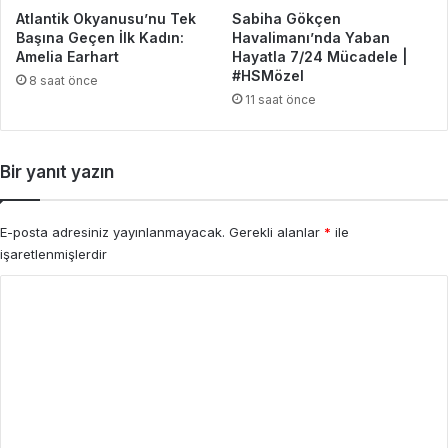
Atlantik Okyanusu’nu Tek
Sabiha Gökçen
Başına Geçen İlk Kadın:
Havalimanı’nda Yaban
Amelia Earhart
Hayatla 7/24 Mücadele |
#HSMözel
8 saat önce
11 saat önce
Bir yanıt yazın
E-posta adresiniz yayınlanmayacak.
Gerekli alanlar
*
ile
işaretlenmişlerdir
Y
o
r
u
m
*