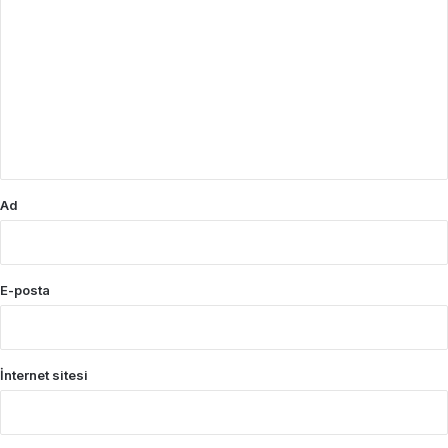
o
r
u
m
*
Ad
E-posta
İnternet sitesi