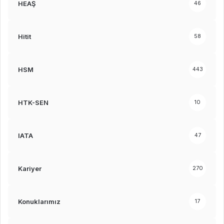
HEAŞ
46
Hitit
58
HSM
443
HTK-SEN
10
IATA
47
Kariyer
270
Konuklarımız
17