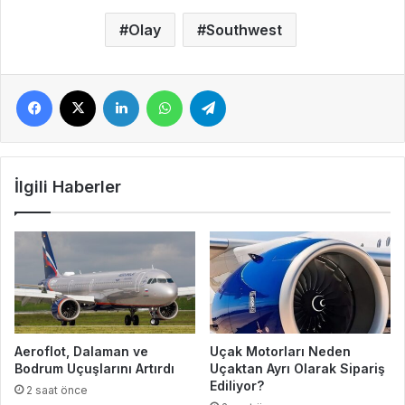
Olay
Southwest
Facebook
X
LinkedIn
WhatsApp
Telegram
İlgili Haberler
Aeroflot, Dalaman ve
Uçak Motorları Neden
Bodrum Uçuşlarını Artırdı
Uçaktan Ayrı Olarak Sipariş
Ediliyor?
2 saat önce