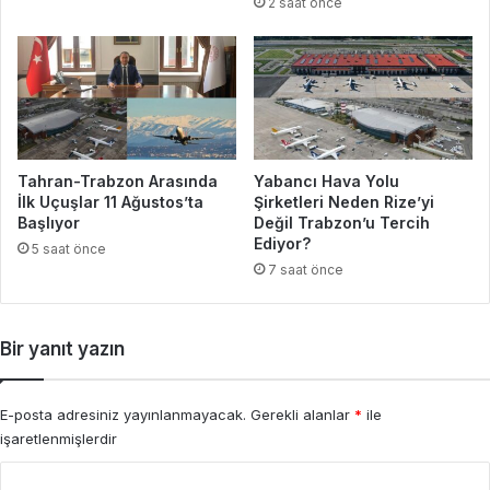
2 saat önce
Tahran-Trabzon Arasında
Yabancı Hava Yolu
İlk Uçuşlar 11 Ağustos’ta
Şirketleri Neden Rize’yi
Başlıyor
Değil Trabzon’u Tercih
Ediyor?
5 saat önce
7 saat önce
Bir yanıt yazın
E-posta adresiniz yayınlanmayacak.
Gerekli alanlar
*
ile
işaretlenmişlerdir
Y