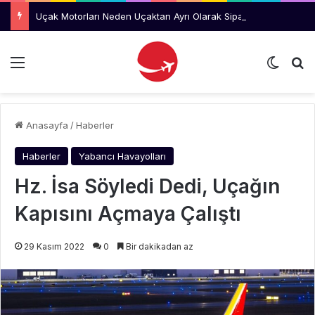
Uçak Motorları Neden Uçaktan Ayrı Olarak Sipariş Ediliyor?
Menü
Dış gö
Ar
Anasayfa
/
Haberler
Haberler
Yabancı Havayolları
Hz. İsa Söyledi Dedi, Uçağın
Kapısını Açmaya Çalıştı
29 Kasım 2022
0
Bir dakikadan az