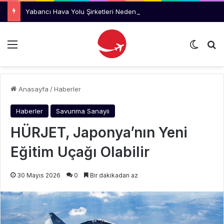
Yabancı Hava Yolu Şirketleri Neden Rize’yi Değil Trabzon’u Tercih Ediyor?
Menü
Dış gö
Ar
Anasayfa
/
Haberler
Haberler
Savunma Sanayii
HÜRJET, Japonya’nın Yeni
Eğitim Uçağı Olabilir
30 Mayıs 2026
0
Bir dakikadan az