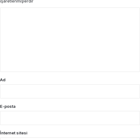
işaretlenmişlerdir
Y
o
r
u
m
*
Ad
E-posta
İnternet sitesi