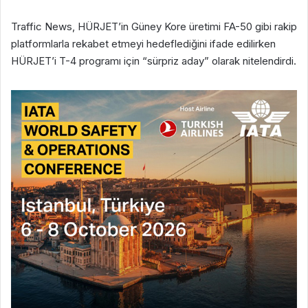
Traffic News, HÜRJET’in Güney Kore üretimi FA-50 gibi rakip
platformlarla rekabet etmeyi hedeflediğini ifade edilirken
HÜRJET’i T-4 programı için “sürpriz aday” olarak nitelendirdi.