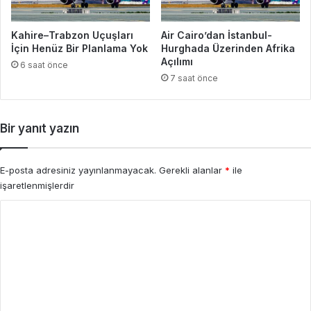
Kahire–Trabzon Uçuşları
Air Cairo’dan İstanbul-
İçin Henüz Bir Planlama Yok
Hurghada Üzerinden Afrika
Açılımı
6 saat önce
7 saat önce
Bir yanıt yazın
E-posta adresiniz yayınlanmayacak.
Gerekli alanlar
*
ile
işaretlenmişlerdir
Y
o
r
u
m