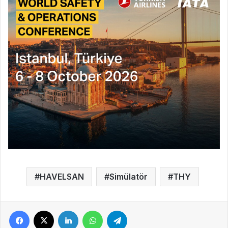
HAVELSAN
Simülatör
THY
Facebook
X
LinkedIn
WhatsApp
Telegram