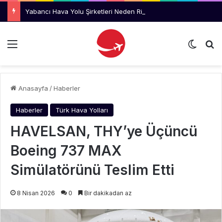
Yabancı Hava Yolu Şirketleri Neden Rize’yi Değil Trabzon’u Tercih Ediyor?
Menü
Dış gö
Ar
Anasayfa
/
Haberler
Haberler
Türk Hava Yolları
HAVELSAN, THY’ye Üçüncü
Boeing 737 MAX
Simülatörünü Teslim Etti
8 Nisan 2026
0
Bir dakikadan az