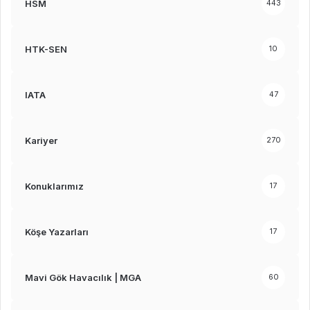
HSM
443
HTK-SEN
10
IATA
47
Kariyer
270
Konuklarımız
17
Köşe Yazarları
17
Mavi Gök Havacılık | MGA
60