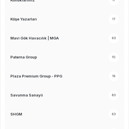
Konuklarımız
17
Köşe Yazarları
17
Mavi Gök Havacılık | MGA
60
Paterna Group
10
Plaza Premium Group - PPG
16
Savunma Sanayii
83
SHGM
63