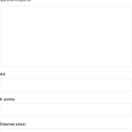
Y
o
r
u
m
*
Ad
E-posta
İnternet sitesi