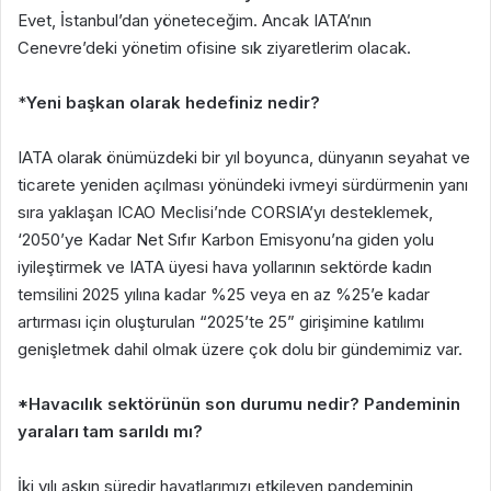
Evet, İstanbul’dan yöneteceğim. Ancak IATA’nın
Cenevre’deki yönetim ofisine sık ziyaretlerim olacak.
*
Yeni başkan olarak hedefiniz nedir?
IATA olarak önümüzdeki bir yıl boyunca, dünyanın seyahat ve
ticarete yeniden açılması yönündeki ivmeyi sürdürmenin yanı
sıra yaklaşan ICAO Meclisi’nde CORSIA’yı desteklemek,
‘2050’ye Kadar Net Sıfır Karbon Emisyonu’na giden yolu
iyileştirmek ve IATA üyesi hava yollarının sektörde kadın
temsilini 2025 yılına kadar %25 veya en az %25’e kadar
artırması için oluşturulan “2025’te 25” girişimine katılımı
genişletmek dahil olmak üzere çok dolu bir gündemimiz var.
*Havacılık sektörünün son durumu nedir? Pandeminin
yaraları tam sarıldı mı?
İki yılı aşkın süredir hayatlarımızı etkileyen pandeminin