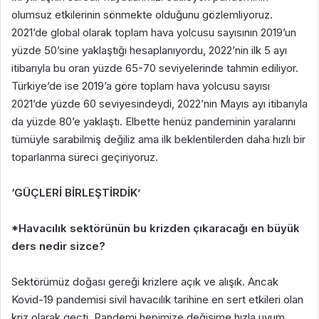
olumsuz etkilerinin sönmekte olduğunu gözlemliyoruz.
2021’de global olarak toplam hava yolcusu sayısının 2019’un
yüzde 50’sine yaklaştığı hesaplanıyordu, 2022’nin ilk 5 ayı
itibarıyla bu oran yüzde 65-70 seviyelerinde tahmin ediliyor.
Türkiye’de ise 2019’a göre toplam hava yolcusu sayısı
2021’de yüzde 60 seviyesindeydi, 2022’nin Mayıs ayı itibarıyla
da yüzde 80’e yaklaştı. Elbette henüz pandeminin yaralarını
tümüyle sarabilmiş değiliz ama ilk beklentilerden daha hızlı bir
toparlanma süreci geçiriyoruz.
‘GÜÇLERİ BİRLEŞTİRDİK’
*Havacılık sektörünün bu krizden çıkaracağı en büyük
ders nedir sizce?
Sektörümüz doğası gereği krizlere açık ve alışık. Ancak
Kovid-19 pandemisi sivil havacılık tarihine en sert etkileri olan
kriz olarak geçti. Pandemi hepimize değişime hızla uyum