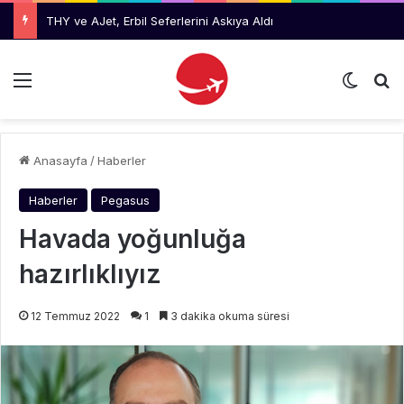
THY ve AJet, Erbil Seferlerini Askıya Aldı
Menü
Dış gö
Ar
Anasayfa
/
Haberler
Haberler
Pegasus
Havada yoğunluğa
hazırlıklıyız
12 Temmuz 2022
1
3 dakika okuma süresi