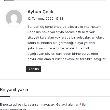
d
Ayhan Çelik
e
12 Temmuz 2022, 15:38
d
Bundan üç sene önce bir bilet aldım internetten
i
Pegasus hava yollarıyla param gitti bilet yok
k
şikayeti kale alan yok arada bir yolsuzlukları oluyor
i
kabin ekininden biri görmediği olaya yalancı
:
şahitlik yaptı frankfurtta üstelik Türk halkını
aşağılayan sözleri sarf eden birine bu yüzden
gavur olur ama dürüst havayolları tercihim saygılar
Yanıtla
Bir yanıt yazın
E-posta adresiniz yayınlanmayacak.
Gerekli alanlar
*
ile
işaretlenmişlerdir