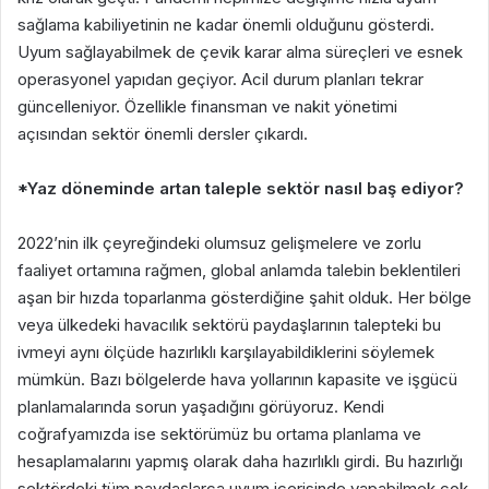
sağlama kabiliyetinin ne kadar önemli olduğunu gösterdi.
Uyum sağlayabilmek de çevik karar alma süreçleri ve esnek
operasyonel yapıdan geçiyor. Acil durum planları tekrar
güncelleniyor. Özellikle finansman ve nakit yönetimi
açısından sektör önemli dersler çıkardı.
*Yaz döneminde artan taleple sektör nasıl baş ediyor?
2022’nin ilk çeyreğindeki olumsuz gelişmelere ve zorlu
faaliyet ortamına rağmen, global anlamda talebin beklentileri
aşan bir hızda toparlanma gösterdiğine şahit olduk. Her bölge
veya ülkedeki havacılık sektörü paydaşlarının talepteki bu
ivmeyi aynı ölçüde hazırlıklı karşılayabildiklerini söylemek
mümkün. Bazı bölgelerde hava yollarının kapasite ve işgücü
planlamalarında sorun yaşadığını görüyoruz. Kendi
coğrafyamızda ise sektörümüz bu ortama planlama ve
hesaplamalarını yapmış olarak daha hazırlıklı girdi. Bu hazırlığı
sektördeki tüm paydaşlarca uyum içerisinde yapabilmek çok