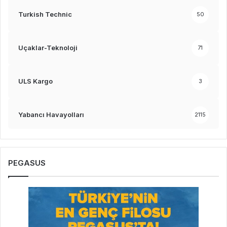
Turkish Technic
50
Uçaklar-Teknoloji
71
ULS Kargo
3
Yabancı Havayolları
2115
PEGASUS