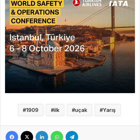
1909
ilk
uçak
Yarış
Facebook
X
LinkedIn
WhatsApp
Telegram