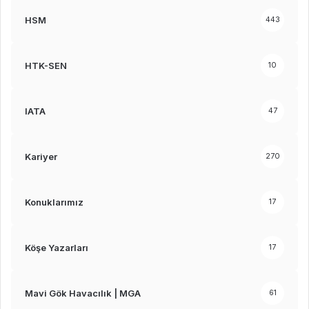
HSM
443
HTK-SEN
10
IATA
47
Kariyer
270
Konuklarımız
17
Köşe Yazarları
17
Mavi Gök Havacılık | MGA
61