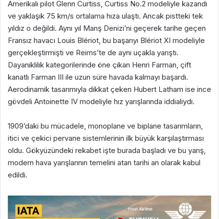
Amerikalı pilot Glenn Curtiss, Curtiss No.2 modeliyle kazandı
ve yaklaşık 75 km/s ortalama hıza ulaştı. Ancak pistteki tek
yıldız o değildi. Aynı yıl Manş Denizi’ni geçerek tarihe geçen
Fransız havacı Louis Blériot, bu başarıyı Blériot XI modeliyle
gerçekleştirmişti ve Reims’te de aynı uçakla yarıştı.
Dayanıklılık kategorilerinde öne çıkan Henri Farman, çift
kanatlı Farman III ile uzun süre havada kalmayı başardı.
Aerodinamik tasarımıyla dikkat çeken Hubert Latham ise ince
gövdeli Antoinette IV modeliyle hız yarışlarında iddialıydı.
1909’daki bu mücadele, monoplane ve biplane tasarımların,
itici ve çekici pervane sistemlerinin ilk büyük karşılaştırması
oldu. Gökyüzündeki rekabet işte burada başladı ve bu yarış,
modern hava yarışlarının temelini atan tarihi an olarak kabul
edildi.