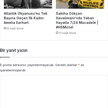
Atlantik Okyanusu’nu Tek
Sabiha Gökçen
Başına Geçen İlk Kadın:
Havalimanı’nda Yaban
Amelia Earhart
Hayatla 7/24 Mücadele |
#HSMözel
9 saat önce
11 saat önce
Bir yanıt yazın
E-posta adresiniz yayınlanmayacak.
Gerekli alanlar
*
ile
işaretlenmişlerdir
Y
o
r
u
m