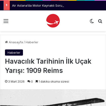
Air Astana’da Motor Kaynaklı Sorunlar Azalıyor, Uluslararası Büyüme Hızlanıyor
Menü
Dış gö
Ar
Anasayfa
/
Haberler
Haberler
Havacılık Tarihinin İlk Uçak
Yarışı: 1909 Reims
3 Mart 2026
0
1 dakika okuma süresi