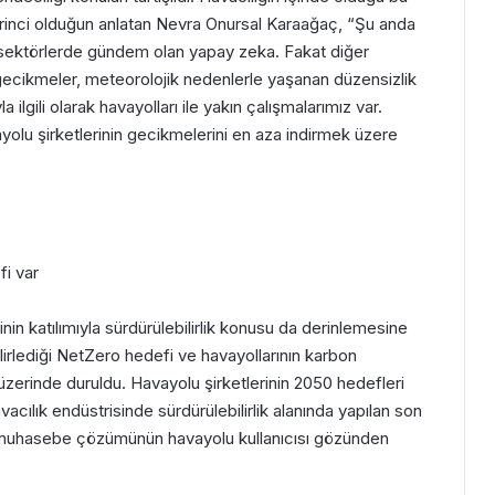
irinci olduğun anlatan Nevra Onursal Karaağaç, “Şu anda
ün sektörlerde gündem olan yapay zeka. Fakat diğer
 gecikmeler, meteorolojik nedenlerle yaşanan düzensizlik
ilgili olarak havayolları ile yakın çalışmalarımız var.
yolu şirketlerinin gecikmelerini en aza indirmek üzere
fi var
rinin katılımıyla sürdürülebilirlik konusu da derinlemesine
elirlediği NetZero hedefi ve havayollarının karbon
i üzerinde duruldu. Havayolu şirketlerinin 2050 hedefleri
cılık endüstrisinde sürdürülebilirlik alanında yapılan son
ğu muhasebe çözümünün havayolu kullanıcısı gözünden