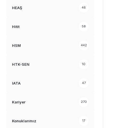
HEAŞ
46
Hitit
58
HSM
442
HTK-SEN
10
IATA
47
Kariyer
270
Konuklarımız
17