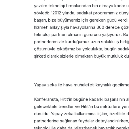
yazılım teknoloji firmalarından biri olmaya kadar
söyledi: “2012 yılında, sadakat programımız dünya
başarı, bize büyümemiz için gereken gücü verdi v
hizmet’ anlayışıyla havayollarına 360 derece çö
teknoloji partneri olmanın gururunu yaşıyoruz. Bu 
partnerlerimizle kurduğumuz uzun soluklu iş birli
çözümüyle çıktığımız bu yolculukta, bugün sada
şirketi olarak sizlerle olmaktan büyük mutluluk 
Yapay zeka ile hava muhalefeti kaynaklı gecikmel
Konferansta, Hitit’in bugüne kadarki başarısının al
gelecekteki trendler ve Hitit’in bu sektörlere yen
duruldu. Yapay zeka kullanımına ilişkin, özellikl
partnerlerine sağlanan faydalar detaylandırılırke
teknoloji ile daha da iyileştirecek havacılık perake