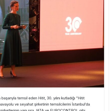
aşarıyla temsil eden Hitit, 30. yılını kutladığı “Hitit
havayolu ve seyahat şirketinin temsilcilerini İstanbul’da
olu şirketlerinin yanı sıra, IATA ve EUROCONTROL gibi