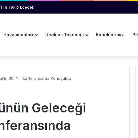
Hedefi Tam İsabetle Vurdu
Havalimanları
Uçaklar-Teknoloji
Konuklarımız
Be
it’in 30. Yıl Konferansında Konuşuldu
rünün Geleceği
Konferansında