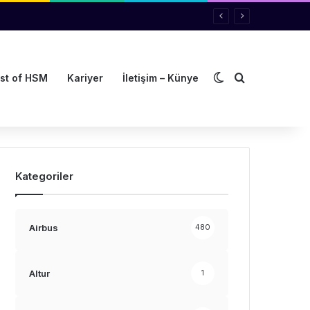
Dış görünümü de
Arama yap ..
st of HSM
Kariyer
İletişim – Künye
Kategoriler
Airbus
480
Altur
1