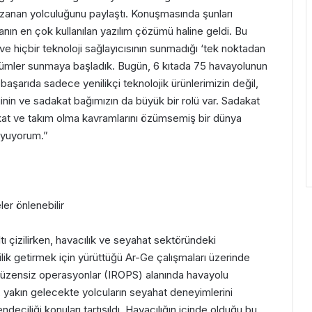
 uzanan yolculuğunu paylaştı. Konuşmasında şunları
nın en çok kullanılan yazılım çözümü haline geldi. Bu
e hiçbir teknoloji sağlayıcısının sunmadığı ‘tek noktadan
zümler sunmaya başladık. Bugün, 6 kıtada 75 havayolunun
başarıda sadece yenilikçi teknolojik ürünlerimizin değil,
ğinin ve sadakat bağımızın da büyük bir rolü var. Sadakat
kat ve takım olma kavramlarını özümsemiş bir dünya
duyuyorum.”
er önlenebilir
tı çizilirken, havacılık ve seyahat sektöründeki
ilik getirmek için yürüttüğü Ar-Ge çalışmaları üzerinde
e düzensiz operasyonlar (IROPS) alanında havayolu
n, yakın gelecekte yolcuların seyahat deneyimlerini
ndeciliği konuları tartışıldı. Havacılığın içinde olduğu bu