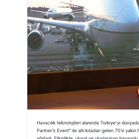
Havacılık teknolojileri alanında Türkiye’yi dünyada b
Partner’s Event” ile altı kıtadan gelen 70’e yakın 
ağırladı. Etkinlikte, ulusal ve uluslararası havay