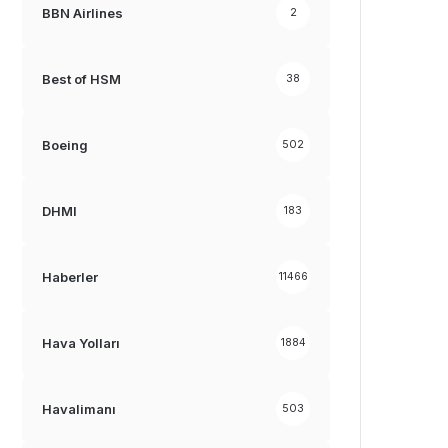
BBN Airlines
2
Best of HSM
38
Boeing
502
DHMI
183
Haberler
11466
Hava Yolları
1884
Havalimanı
503