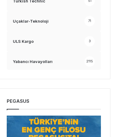
Turkish Technic
51
Uçaklar-Teknoloji
71
ULS Kargo
3
Yabancı Havayolları
2115
PEGASUS