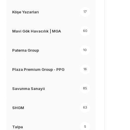
Köşe Yazarları
17
Mavi Gök Havacılık | MGA
60
Paterna Group
10
Plaza Premium Group - PPG
16
Savunma Sanayii
85
SHGM
63
Talpa
5