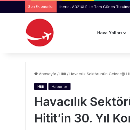
Son Eklenenler
Alpagut, AKINCI’dan İlk Test Atışında 
Hava Yolları
Anasayfa
/
Hitit
/
Havacılık Sektörünün Geleceği Hit
Hitit
Haberler
Havacılık Sektö
Hitit’in 30. Yıl 