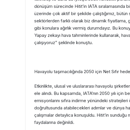
dönüşüm sürecinde Hitit’in IATA sıralamasında b
üzerinde çok aktif bir şekilde çalıştığımız, büt
sektörlerden farklı olarak biz dinamik fiyatlama,
gibi konulara ağırlık vermiş durumdayız. Bu konuyla 
Yapay zekayı hava tahminlerinde kullanarak, hava
çalışıyoruz” şeklinde konuştu.
Havayolu taşımacılığında 2050 için Net Sıfır hede
Etkinlikte, ulusal ve uluslararası havayolu şirketle
ele alındı. Bu kapsamda, IATA’nın 2050 yılı için b
emisyonlarını sıfıra indirme yönündeki stratejiler
doğrultusunda atabilecekleri adımlar ve dünya hava
çalışmalar detaylıca konuşuldu. Hitit’in sundu
faydalarına değinildi.