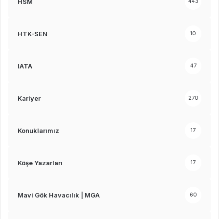
HSM
443
HTK-SEN
10
IATA
47
Kariyer
270
Konuklarımız
17
Köşe Yazarları
17
Mavi Gök Havacılık | MGA
60