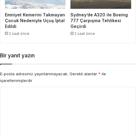
Emniyet Kemerini Takmayan
Sydney’de A320 ile Boeing
Çocuk Nedeniyle Uçuş İptal
777 Çarpışma Tehlikesi
Edildi
Geçirdi
2 saat önce
2 saat önce
Bir yanıt yazın
E-posta adresiniz yayınlanmayacak.
Gerekli alanlar
*
ile
işaretlenmişlerdir
Y
o
r
u
m