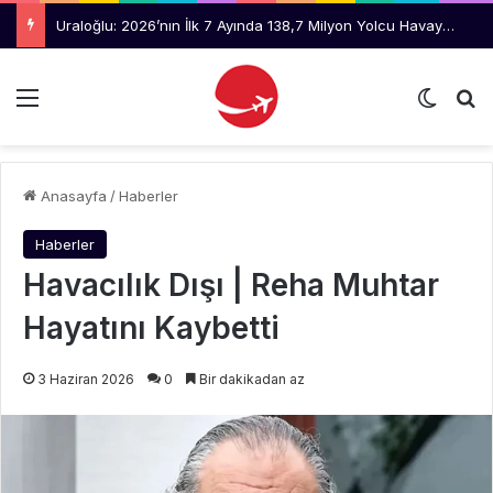
Uraloğlu: 2026’nın İlk 7 Ayında 138,7 Milyon Yolcu Havayolunu Kullandı
Menü
Dış gö
Ar
Anasayfa
/
Haberler
Haberler
Havacılık Dışı | Reha Muhtar
Hayatını Kaybetti
3 Haziran 2026
0
Bir dakikadan az