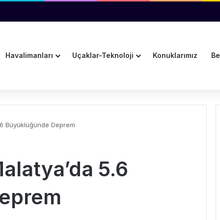
iği Personel Eksikliği Nedeniyle Gecikme Uyarısı
Havalimanları
Uçaklar-Teknoloji
Konuklarımız
Be
 5.6 Büyüklüğünde Deprem
Malatya’da 5.6
Deprem