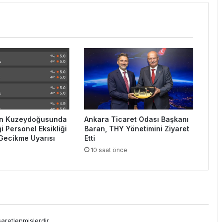
in Kuzeydoğusunda
Ankara Ticaret Odası Başkanı
i Personel Eksikliği
Baran, THY Yönetimini Ziyaret
Gecikme Uyarısı
Etti
e
10 saat önce
şaretlenmişlerdir