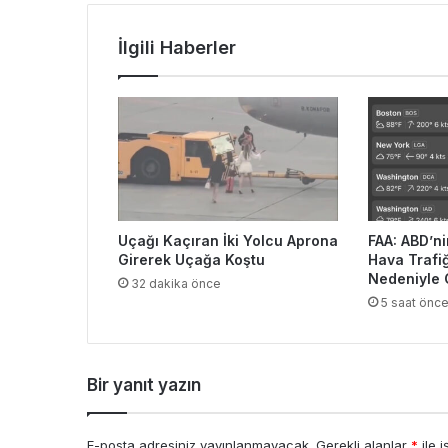
İlgili Haberler
Uçağı Kaçıran İki Yolcu Aprona
FAA: ABD’n
Girerek Uçağa Koştu
Hava Trafiğ
Nedeniyle 
32 dakika önce
5 saat önc
Bir yanıt yazın
E-posta adresiniz yayınlanmayacak.
Gerekli alanlar
*
ile i