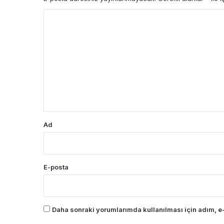
Y
o
r
u
m
*
Ad
E-posta
Daha sonraki yorumlarımda kullanılması için adım, e-