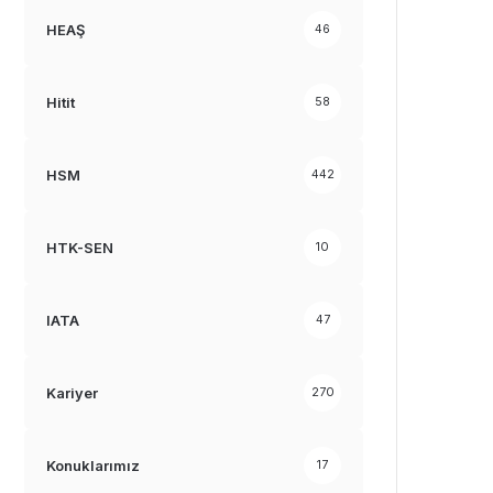
HEAŞ
46
Hitit
58
HSM
442
HTK-SEN
10
IATA
47
Kariyer
270
Konuklarımız
17