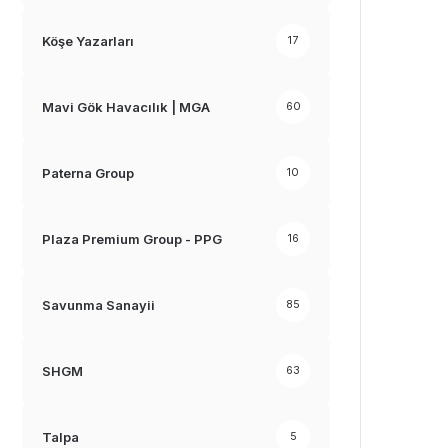
Köşe Yazarları
17
Mavi Gök Havacılık | MGA
60
Paterna Group
10
Plaza Premium Group - PPG
16
Savunma Sanayii
85
SHGM
63
Talpa
5