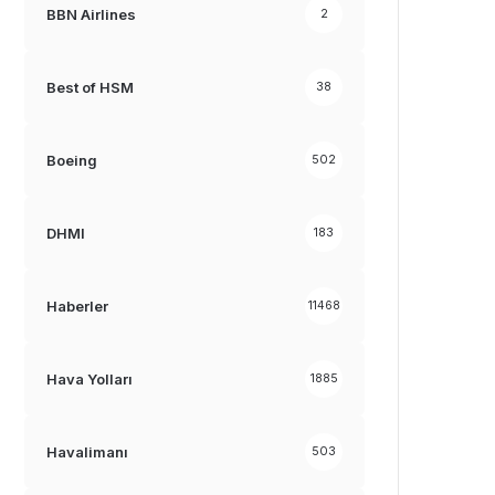
BBN Airlines
2
Best of HSM
38
Boeing
502
DHMI
183
Haberler
11468
Hava Yolları
1885
Havalimanı
503