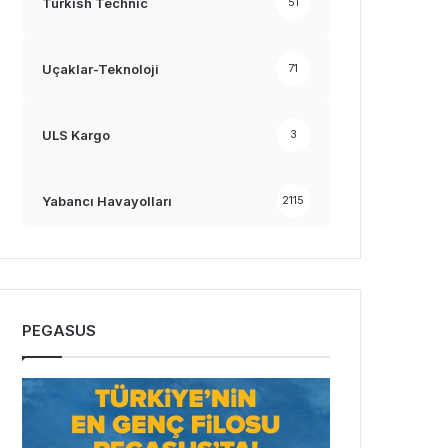
Turkish Technic
51
Uçaklar-Teknoloji
71
ULS Kargo
3
Yabancı Havayolları
2115
PEGASUS