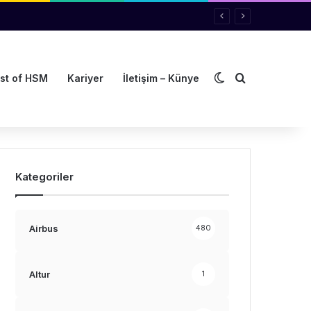
Dış görünümü de
Arama yap ..
st of HSM
Kariyer
İletişim – Künye
Kategoriler
Airbus
480
Altur
1