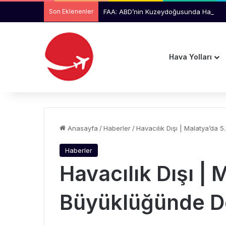
Son Eklenenler
FAA: ABD’nin Kuzeydoğusunda Hava Traf
Hava Yolları
Anasayfa
/
Haberler
/
Havacılık Dışı | Malatya’da
Haberler
Havacılık Dışı | 
Büyüklüğünde 