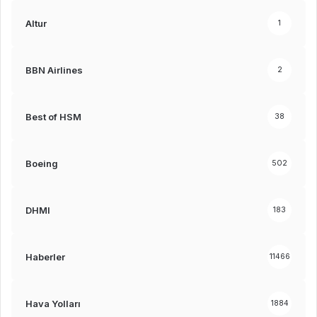
Altur
1
BBN Airlines
2
Best of HSM
38
Boeing
502
DHMI
183
Haberler
11466
Hava Yolları
1884