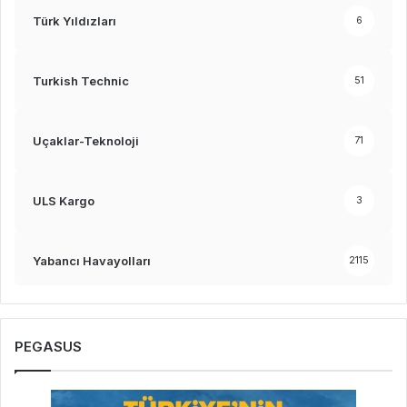
Türk Yıldızları
6
Turkish Technic
51
Uçaklar-Teknoloji
71
ULS Kargo
3
Yabancı Havayolları
2115
PEGASUS