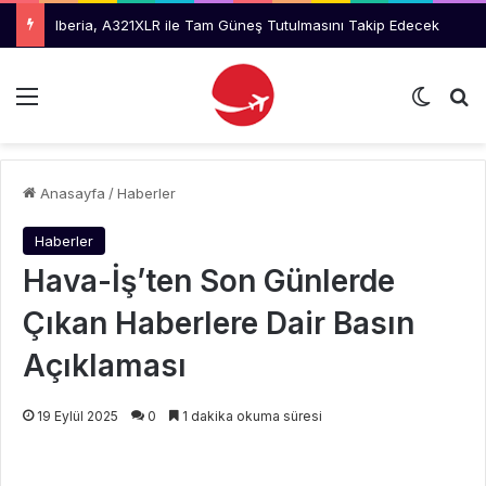
Alpagut, AKINCI’dan İlk Test Atışında Hedefi Tam İsabetle Vurdu
Menü
Dış gö
Ar
Anasayfa
/
Haberler
Haberler
Hava-İş’ten Son Günlerde
Çıkan Haberlere Dair Basın
Açıklaması
19 Eylül 2025
0
1 dakika okuma süresi