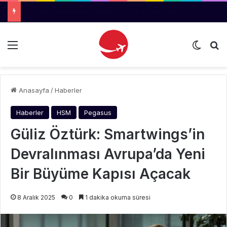
ABD, Fly Baghdad’a Yönelik Yaptırımları Kaldırdı
Menü
Dış gö
Ar
Anasayfa
/
Haberler
Haberler
HSM
Pegasus
Güliz Öztürk: Smartwings’in
Devralınması Avrupa’da Yeni
Bir Büyüme Kapısı Açacak
8 Aralık 2025
0
1 dakika okuma süresi