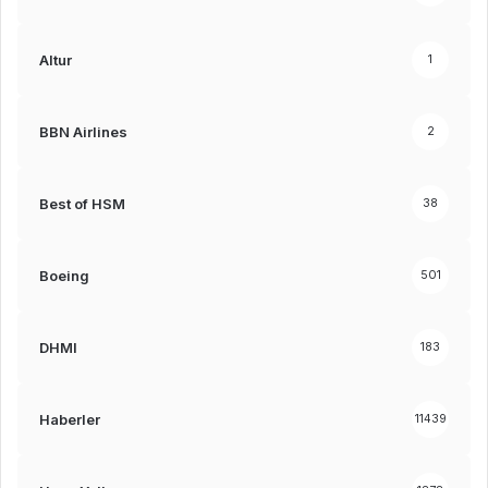
Altur
1
BBN Airlines
2
Best of HSM
38
Boeing
501
DHMI
183
Haberler
11439