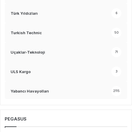
Türk Yıldızları
6
Turkish Technic
50
Uçaklar-Teknoloji
71
ULS Kargo
3
Yabancı Havayolları
2115
PEGASUS