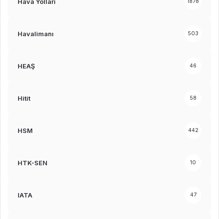
Hava Yolları
1878
Havalimanı
503
HEAŞ
46
Hitit
58
HSM
442
HTK-SEN
10
IATA
47