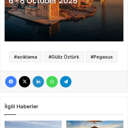
aciklama
Güliz Öztürk
Pegasus
Facebook
X
LinkedIn
WhatsApp
Telegram
İlgili Haberler