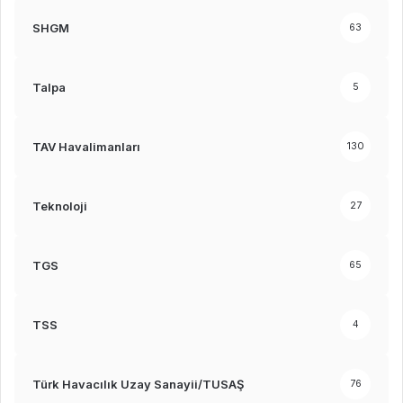
SHGM
63
Talpa
5
TAV Havalimanları
130
Teknoloji
27
TGS
65
TSS
4
Türk Havacılık Uzay Sanayii/TUSAŞ
76