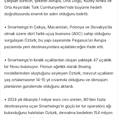
çalışılan sürecin, şirketin Avrupa, Orta Doğu, Kuzey Afrika ve
Orta Asya’daki Türk Cumhuriyetleri’nde büyüme hedefi
doğrultusunda önemli bir adım olduğunu belirtti.
• Smartwings’in Çekya, Macaristan, Polonya ve Slovakya’da
olmak üzere dört farklı uçuş lisansına (AOC) sahip olduğunu
vurgulayan Öztürk, bu yapı sayesinde Pegasus’un Avrupa
pazarında yeni destinasyonlara açılabileceğini ifade etti.
• Smartwings’in kiralık uçaklardan oluşan yaklaşık 47 uçaklık
bir filosu bulunuyor. Filonun ağırlıklı olarak Boeing
modellerinden oluştuğunu söyleyen Öztürk, mevcut uçakların
yaş ortalamasının 14-15 yıl civarında olduğunu ve dönüşüm
planlarının gündemde olduğunu aktardı.
• 2024 yılı itibarıyla 1 milyar euro ciro üreten, 80’den fazla
destinasyona uçan Smartwings’in güçlü bir tur operatörü ağı
bulunduğunu hatırlatan Öztürk, devralma bedelinin 154 milyon