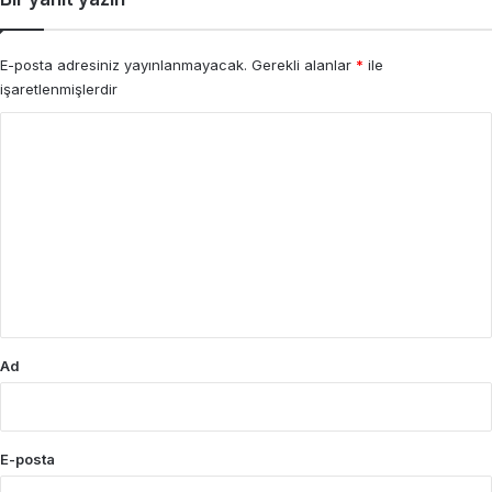
E-posta adresiniz yayınlanmayacak.
Gerekli alanlar
*
ile
işaretlenmişlerdir
Y
o
r
u
m
*
Ad
E-posta