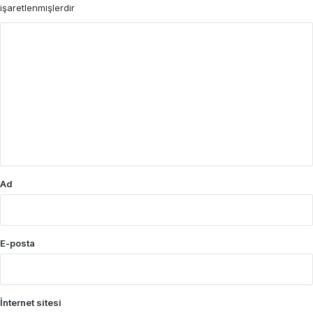
işaretlenmişlerdir
Y
o
r
u
m
*
Ad
E-posta
İnternet sitesi