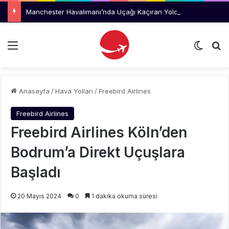
Manchester Havalimanı’nda Uçağı Kaçıran Yolcu Kriz Çıkardı
Menü
Dış gö
Ar
Anasayfa
/
Hava Yolları
/
Freebird Airlines
Freebird Airlines
Freebird Airlines Köln’den
Bodrum’a Direkt Uçuşlara
Başladı
20 Mayıs 2024
0
1 dakika okuma süresi