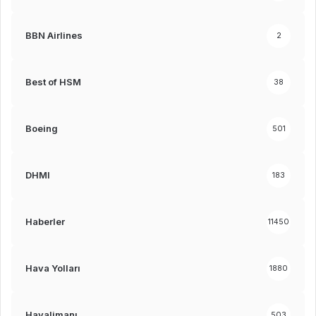
BBN Airlines
2
Best of HSM
38
Boeing
501
DHMI
183
Haberler
11450
Hava Yolları
1880
Havalimanı
503