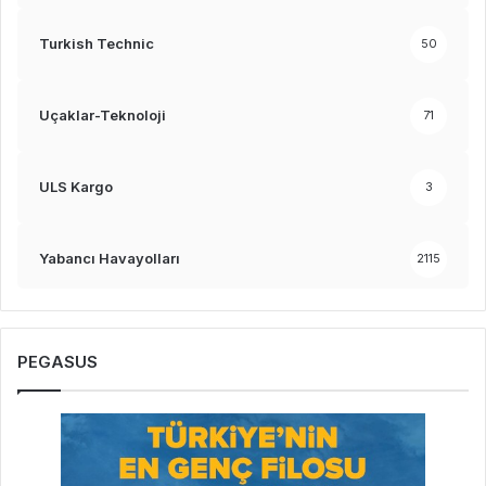
Turkish Technic
50
Uçaklar-Teknoloji
71
ULS Kargo
3
Yabancı Havayolları
2115
PEGASUS