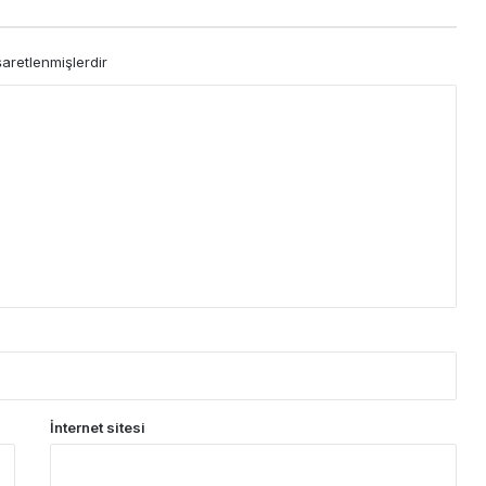
şaretlenmişlerdir
İnternet sitesi