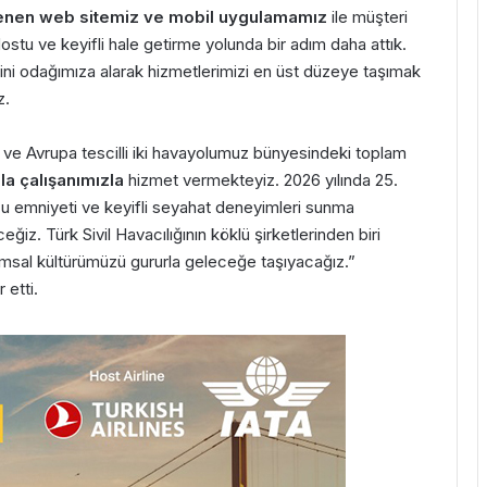
enen web sitemiz ve mobil uygulamamız
ile müşteri
ostu ve keyifli hale getirme yolunda bir adım daha attık.
ni odağımıza alarak hizmetlerimizi en üst düzeye taşımak
z.
k ve Avrupa tescilli iki havayolumuz bünyesindeki toplam
a çalışanımızla
hizmet vermekteyiz. 2026 yılında 25.
 yolcu emniyeti ve keyifli seyahat deneyimleri sunma
. Türk Sivil Havacılığının köklü şirketlerinden biri
urumsal kültürümüzü gururla geleceğe taşıyacağız.”
 etti.