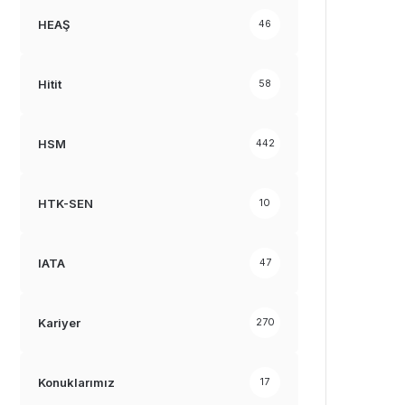
HEAŞ
46
Hitit
58
HSM
442
HTK-SEN
10
IATA
47
Kariyer
270
Konuklarımız
17