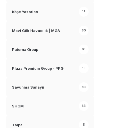
Köşe Yazarları
17
Mavi Gök Havacılık | MGA
60
Paterna Group
10
Plaza Premium Group - PPG
16
Savunma Sanayii
83
SHGM
63
Talpa
5