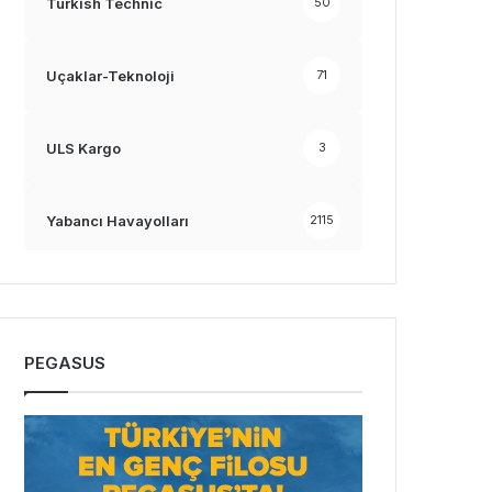
Turkish Technic
50
Uçaklar-Teknoloji
71
ULS Kargo
3
Yabancı Havayolları
2115
PEGASUS