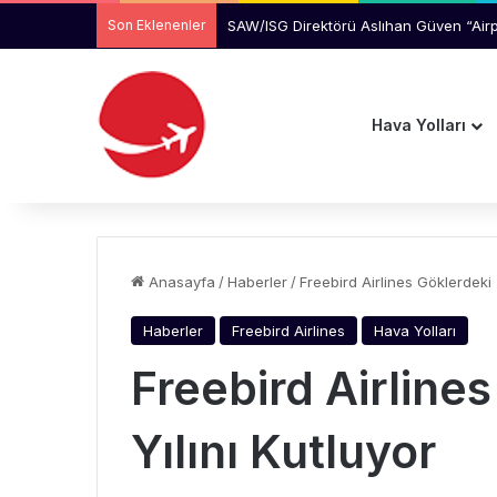
Son Eklenenler
Manchester Havalimanı’nda Uçağı Kaçır
Hava Yolları
Anasayfa
/
Haberler
/
Freebird Airlines Göklerdeki 2
Haberler
Freebird Airlines
Hava Yolları
Freebird Airlines
Yılını Kutluyor