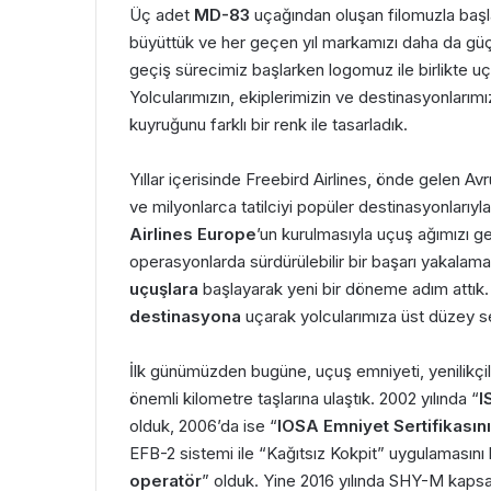
Üç adet
MD-83
uçağından oluşan filomuzla başl
büyüttük ve her geçen yıl markamızı daha da güç
geçiş sürecimiz başlarken logomuz ile birlikte uç
Yolcularımızın, ekiplerimizin ve destinasyonlarımı
kuyruğunu farklı bir renk ile tasarladık.
Yıllar içerisinde Freebird Airlines, önde gelen Avrup
ve milyonlarca tatilciyi popüler destinasyonlarıyl
Airlines Europe
’un kurulmasıyla uçuş ağımızı ge
operasyonlarda sürdürülebilir bir başarı yakalama
uçuşlara
başlayarak yeni bir döneme adım attık. 
destinasyona
uçarak yolcularımıza üst düzey s
İlk günümüzden bugüne, uçuş emniyeti, yenilikçil
önemli kilometre taşlarına ulaştık. 2002 yılında “
I
olduk, 2006’da ise “
IOSA Emniyet Sertifikasını
EFB-2 sistemi ile “Kağıtsız Kokpit” uygulamasını
operatör
” olduk. Yine 2016 yılında SHY-M kaps