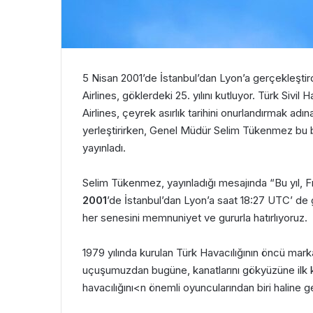
5 Nisan 2001’de İstanbul’dan Lyon’a gerçekleştird
Airlines, göklerdeki 25. yılını kutluyor. Türk Sivil 
Airlines, çeyrek asırlık tarihini onurlandırmak adın
yerleştirirken, Genel Müdür Selim Tükenmez bu ba
yayınladı.
Selim Tükenmez, yayınladığı mesajında “Bu yıl, Fre
2001
’de İstanbul’dan Lyon’a saat 18:27 UTC’ de
her senesini memnuniyet ve gururla hatırlıyoruz.
1979 yılında kurulan Türk Havacılığının öncü mark
uçuşumuzdan bugüne, kanatlarını gökyüzüne ilk ke
havacılığını<n önemli oyuncularından biri haline ge