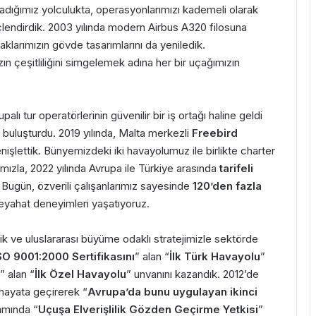
adığımız yolculukta, operasyonlarımızı kademeli olarak
lendirdik. 2003 yılında modern Airbus A320 filosuna
aklarımızın gövde tasarımlarını da yeniledik.
zın çeşitliliğini simgelemek adına her bir uçağımızın
alı tur operatörlerinin güvenilir bir iş ortağı haline geldi
a buluşturdu. 2019 yılında, Malta merkezli
Freebird
nişlettik. Bünyemizdeki iki havayolumuz ile birlikte charter
mızla, 2022 yılında Avrupa ile Türkiye arasında
tarifeli
Bugün, özverili çalışanlarımız sayesinde
120’den fazla
eyahat deneyimleri yaşatıyoruz.
ik ve uluslararası büyüme odaklı stratejimizle sektörde
SO 9001:2000 Sertifikasını
” alan “
İlk Türk Havayolu
”
” alan “
İlk Özel Havayolu
” unvanını kazandık. 2012’de
 hayata geçirerek “
Avrupa’da bunu uygulayan ikinci
amında “
Uçuşa Elverişlilik Gözden Geçirme Yetkisi
”