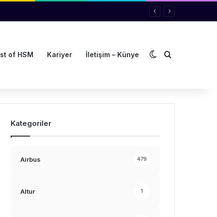
Dış görünümü de
Arama yap ..
st of HSM
Kariyer
İletişim – Künye
Kategoriler
Airbus
479
Altur
1