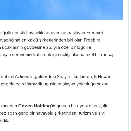
iği ilk uçuşla havacılık serüvenine başlayan Freebird
Havacılığının en köklü şirketlerinden biri olan Freebird
a uçaklarının gövdesine 25. yıla özel bir logo ile
şarı serüvenini kutlamak için çalışanlarına özel bir mesaj
ebird Airlines’ın göklerdeki 25. yılını kutlarken,
5 Nisan
 gerçekleştirdiğimiz ilk uçuşla başlayan yolculuğumuzun
alarından
Gözen Holding
’in gururlu bir üyesi olarak, ilk
z açan genç bir havayolu şirketinden; turizm ve sivil
ldik.