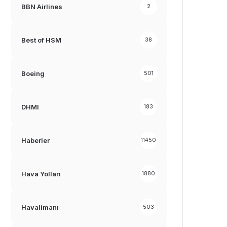
BBN Airlines
2
Best of HSM
38
Boeing
501
DHMI
183
Haberler
11450
Hava Yolları
1880
Havalimanı
503