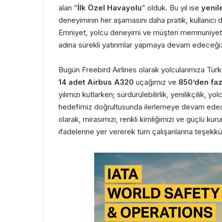
alan “
İlk Özel Havayolu
” olduk. Bu yıl ise
yenil
deneyiminin her aşamasını daha pratik, kullanıcı d
Emniyet, yolcu deneyimi ve müşteri memnuniyeti
adına sürekli yatırımlar yapmaya devam edeceği
Bugün Freebird Airlines olarak yolcularımıza Tür
14 adet Airbus A320
uçağımız ve
850’den fazl
yılımızı kutlarken; sürdürülebilirlik, yenilikçilik,
hedefimiz doğrultusunda ilerlemeye devam edeceğiz
olarak, mirasımızı, renkli kimliğimizi ve güçlü k
ifadelerine yer vererek tüm çalışanlarına teşekkür