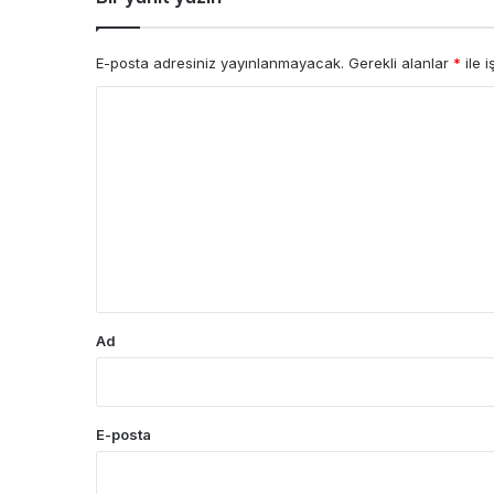
E-posta adresiniz yayınlanmayacak.
Gerekli alanlar
*
ile i
Y
o
r
u
m
*
Ad
E-posta