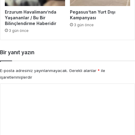
Erzurum Havalimanı’nda
Pegasus’tan Yurt Dışı
Yaşananlar / Bu Bir
Kampanyası
Bilinçlendirme Haberidir
3 gün önce
3 gün önce
Bir yanıt yazın
E-posta adresiniz yayınlanmayacak.
Gerekli alanlar
*
ile
işaretlenmişlerdir
Y
o
r
u
m
*