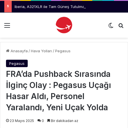
Iberia, A321XLR ile Tam Güneş Tutulmasını Takip Edecek
Menü
Dış gö
Ar
Anasayfa
/
Hava Yolları
/
Pegasus
Pegasus
FRA’da Pushback Sırasında
İlginç Olay : Pegasus Uçağı
Hasar Aldı, Personel
Yaralandı, Yeni Uçak Yolda
23 Mayıs 2025
0
Bir dakikadan az