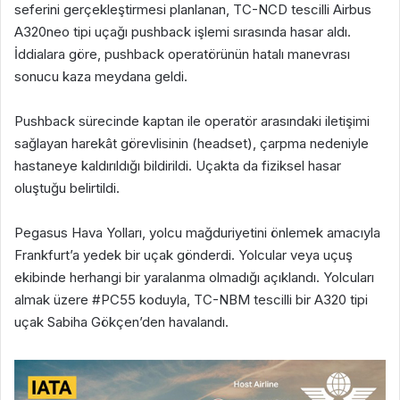
seferini gerçekleştirmesi planlanan, TC-NCD tescilli Airbus
A320neo tipi uçağı pushback işlemi sırasında hasar aldı.
İddialara göre, pushback operatörünün hatalı manevrası
sonucu kaza meydana geldi.
Pushback sürecinde kaptan ile operatör arasındaki iletişimi
sağlayan harekât görevlisinin (headset), çarpma nedeniyle
hastaneye kaldırıldığı bildirildi. Uçakta da fiziksel hasar
oluştuğu belirtildi.
Pegasus Hava Yolları, yolcu mağduriyetini önlemek amacıyla
Frankfurt’a yedek bir uçak gönderdi. Yolcular veya uçuş
ekibinde herhangi bir yaralanma olmadığı açıklandı. Yolcuları
almak üzere #PC55 koduyla, TC-NBM tescilli bir A320 tipi
uçak Sabiha Gökçen’den havalandı.