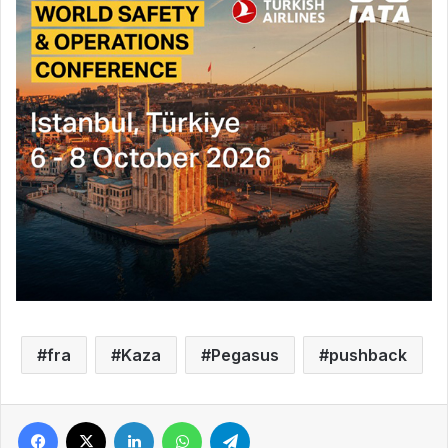
fra
Kaza
Pegasus
pushback
Facebook
X
LinkedIn
WhatsApp
Telegram