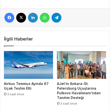
Facebook
X
LinkedIn
WhatsApp
Telegram
İlgili Haberler
Airbus Temmuz Ayında 67
AJet’in Ankara-St.
Uçak Teslim Etti
Petersburg Uçuşlarına
Pulkovo Havalimanı’ndan
3 saat önce
Tanıtım Desteği
3 saat önce