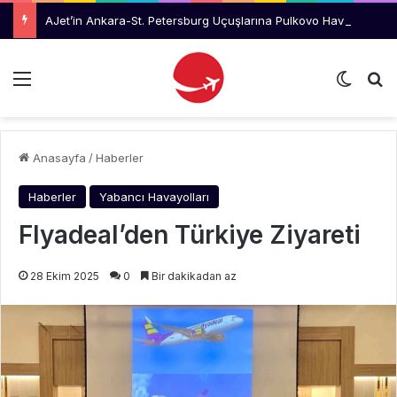
AJet’in Ankara-St. Petersburg Uçuşlarına Pulkovo Havalimanı’ndan Tanıtım Desteği
Menü
Dış gö
Ar
Anasayfa
/
Haberler
Haberler
Yabancı Havayolları
Flyadeal’den Türkiye Ziyareti
28 Ekim 2025
0
Bir dakikadan az