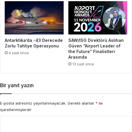
Antarktika’da -43 Derecede
SAW/ISG Direktörü Aslıhan
Zorlu Tahliye Operasyonu
Güven “Airport Leader of
the Future” Finalistleri
4 saat önce
Arasında
13 saat önce
Bir yanıt yazın
E-posta adresiniz yayınlanmayacak.
Gerekli alanlar
*
ile
işaretlenmişlerdir
Y
o