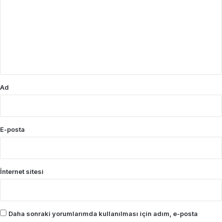
r
u
m
*
Ad
E-posta
İnternet sitesi
Daha sonraki yorumlarımda kullanılması için adım, e-posta