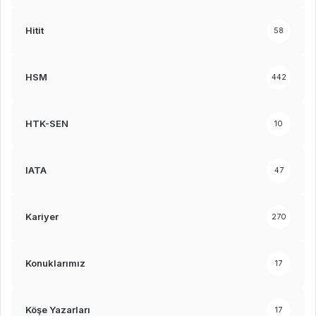
Hitit
58
HSM
442
HTK-SEN
10
IATA
47
Kariyer
270
Konuklarımız
17
Köşe Yazarları
17