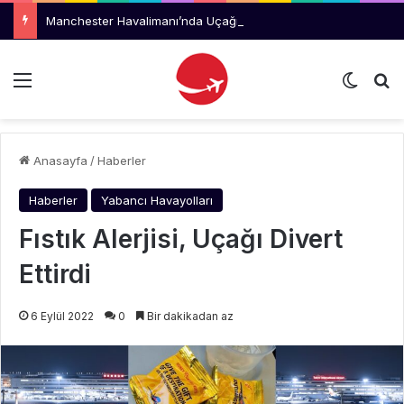
Manchester Havalimanı’nda Uçağı Kaçıran Yolcu Kriz Çıkardı
Menü
Dış gö
Ar
Anasayfa
/
Haberler
Haberler
Yabancı Havayolları
Fıstık Alerjisi, Uçağı Divert
Ettirdi
6 Eylül 2022
0
Bir dakikadan az