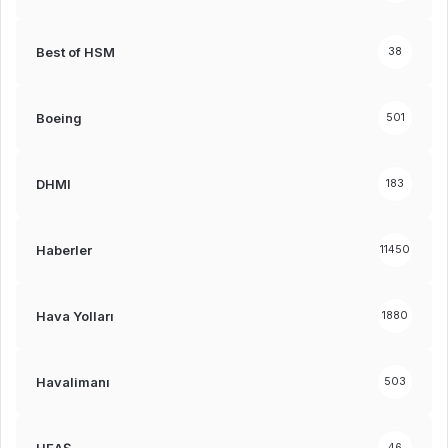
Best of HSM
38
Boeing
501
DHMI
183
Haberler
11450
Hava Yolları
1880
Havalimanı
503
HEAŞ
46