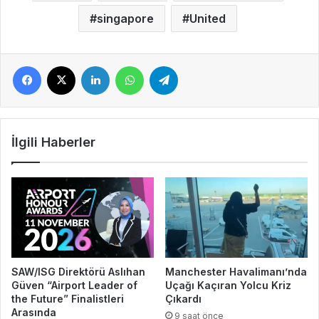
singapore
United
Facebook
X
LinkedIn
WhatsApp
Telegram
İlgili Haberler
SAW/ISG Direktörü Aslıhan
Manchester Havalimanı’nda
Güven “Airport Leader of
Uçağı Kaçıran Yolcu Kriz
the Future” Finalistleri
Çıkardı
Arasında
9 saat önce