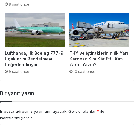
8 saat önce
Lufthansa, İlk Boeing 777-9
THY ve İştiraklerinin İlk Yarı
Uçaklarını Reddetmeyi
Karnesi: Kim Kâr Etti, Kim
Değerlendiriyor
Zarar Yazdı?
9 saat önce
10 saat önce
Bir yanıt yazın
E-posta adresiniz yayınlanmayacak.
Gerekli alanlar
*
ile
işaretlenmişlerdir
Y