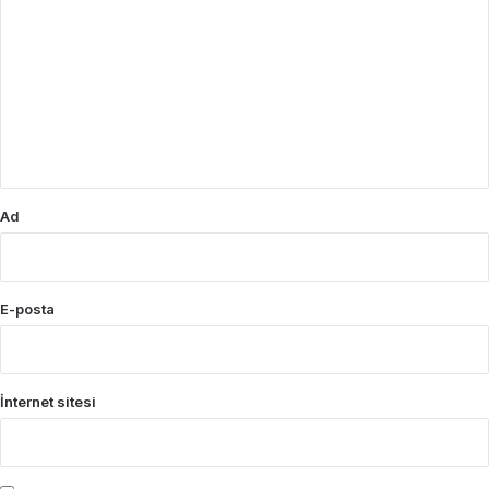
o
r
u
m
*
Ad
E-posta
İnternet sitesi