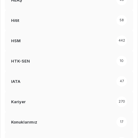
Hitit
58
HSM
442
HTK-SEN
10
IATA
47
Kariyer
270
Konuklarımız
17