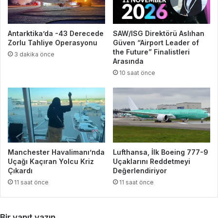
Antarktika’da -43 Derecede
SAW/ISG Direktörü Aslıhan
Zorlu Tahliye Operasyonu
Güven “Airport Leader of
the Future” Finalistleri
3 dakika önce
Arasında
10 saat önce
Manchester Havalimanı’nda
Lufthansa, İlk Boeing 777-9
Uçağı Kaçıran Yolcu Kriz
Uçaklarını Reddetmeyi
Çıkardı
Değerlendiriyor
11 saat önce
11 saat önce
Bir yanıt yazın