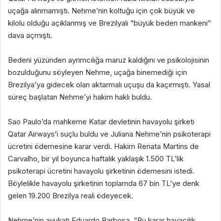
uçağa alınmamıştı. Nehme’nin koltuğu için çok büyük ve
kilolu olduğu açıklanmış ve Brezilyalı “büyük beden mankeni”
dava açmıştı.
Bedeni yüzünden ayrımcılığa maruz kaldığını ve psikolojisinin
bozulduğunu söyleyen Nehme, uçağa binemediği için
Brezilya’ya gidecek olan aktarmalı uçuşu da kaçırmıştı. Yasal
süreç başlatan Nehme’yi hakim haklı buldu.
Sao Paulo’da mahkeme Katar devletinin havayolu şirketi
Qatar Airways’i suçlu buldu ve Juliana Nehme’nin psikoterapi
ücretini ödemesine karar verdi. Hakim Renata Martins de
Carvalho, bir yıl boyunca haftalık yaklaşık 1.500 TL’lik
psikoterapi ücretini havayolu şirketinin ödemesini istedi.
Böylelikle havayolu şirketinin toplamda 67 bin TL’ye denk
gelen 19.200 Brezilya reali ödeyecek.
Nehme’nin avukatı Eduardo Barbosa, “Bu karar havacılık