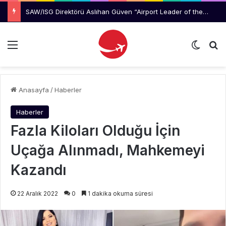
Manchester Havalimanı’nda Uçağı Kaçıran Yolcu Kriz Çıkardı
Menü
Dış gö
Ar
Anasayfa
/
Haberler
Haberler
Fazla Kiloları Olduğu İçin
Uçağa Alınmadı, Mahkemeyi
Kazandı
22 Aralık 2022
0
1 dakika okuma süresi