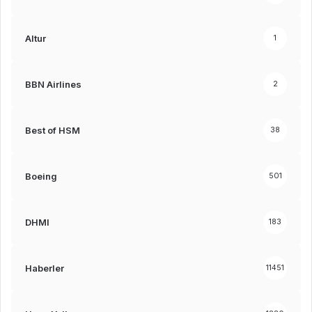
Altur
1
BBN Airlines
2
Best of HSM
38
Boeing
501
DHMI
183
Haberler
11451