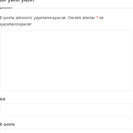
E-posta adresiniz yayınlanmayacak.
Gerekli alanlar
*
ile
işaretlenmişlerdir
Y
o
r
u
m
*
Ad
E-posta