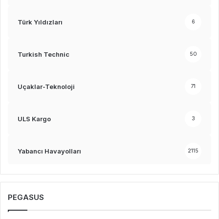
Türk Yıldızları
6
Turkish Technic
50
Uçaklar-Teknoloji
71
ULS Kargo
3
Yabancı Havayolları
2115
PEGASUS