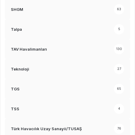
SHGM
63
Talpa
5
TAV Havalimanları
130
Teknoloji
27
TGS
65
TSS
4
Türk Havacılık Uzay Sanayii/TUSAŞ
76