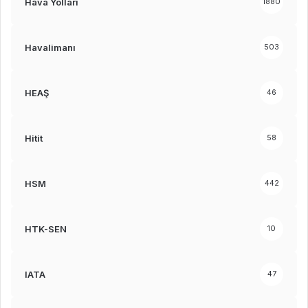
Hava Yolları
1880
Havalimanı
503
HEAŞ
46
Hitit
58
HSM
442
HTK-SEN
10
IATA
47