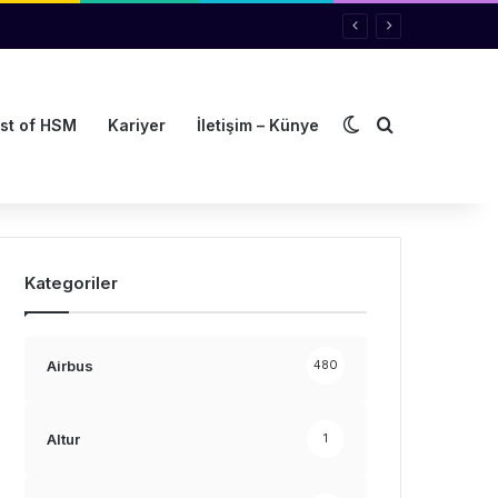
Dış görünümü de
Arama yap ..
st of HSM
Kariyer
İletişim – Künye
Kategoriler
Airbus
480
Altur
1