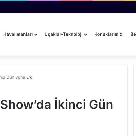
ye 3 Ayda 2 Binden Fazla Uçuş
Havalimanları
Uçaklar-Teknoloji
Konuklarımız
Be
nci Gün Sona Erdi
 Show’da İkinci Gün