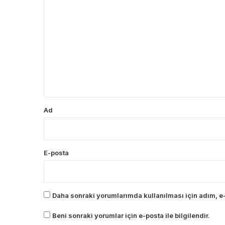
Y
o
r
u
m
*
Ad
E-posta
Daha sonraki yorumlarımda kullanılması için adım, e-
Beni sonraki yorumlar için e-posta ile bilgilendir.