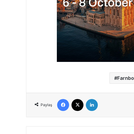
Farnbo
Facebook
X
LinkedIn
Paylaş