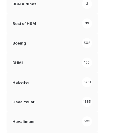
BBN Airlines
2
Best of HSM
39
Boeing
502
DHMI
183
Haberler
11481
Hava Yolları
1885
Havalimanı
503