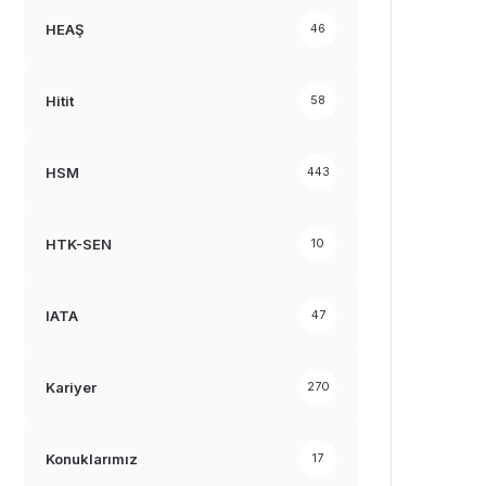
HEAŞ
46
Hitit
58
HSM
443
HTK-SEN
10
IATA
47
Kariyer
270
Konuklarımız
17