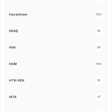
Havalimanı
503
HEAŞ
46
Hitit
58
HSM
442
HTK-SEN
10
IATA
47