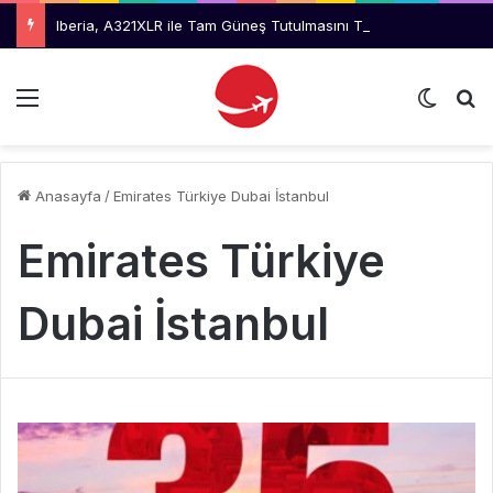
Iberia, A321XLR ile Tam Güneş Tutulmasını Takip Edecek
Menü
Dış gö
Ar
Anasayfa
/
Emirates Türkiye Dubai İstanbul
Emirates Türkiye
Dubai İstanbul