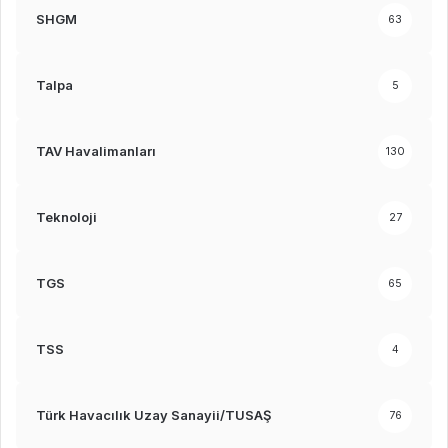
SHGM
63
Talpa
5
TAV Havalimanları
130
Teknoloji
27
TGS
65
TSS
4
Türk Havacılık Uzay Sanayii/TUSAŞ
76