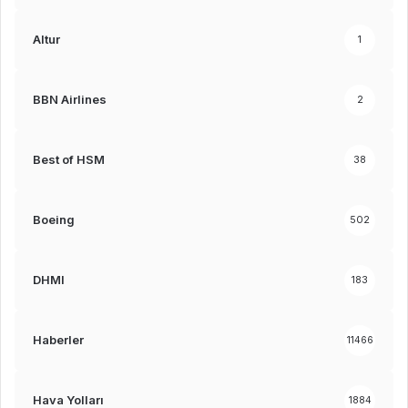
Altur
1
BBN Airlines
2
Best of HSM
38
Boeing
502
DHMI
183
Haberler
11466
Hava Yolları
1884