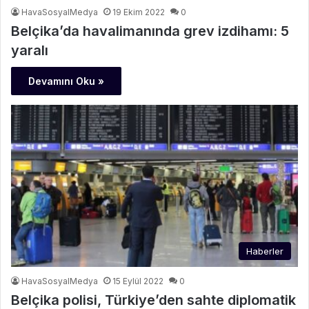
HavaSosyalMedya
19 Ekim 2022
0
Belçika’da havalimanında grev izdihamı: 5
yaralı
Devamını Oku »
Haberler
HavaSosyalMedya
15 Eylül 2022
0
Belçika polisi, Türkiye’den sahte diplomatik