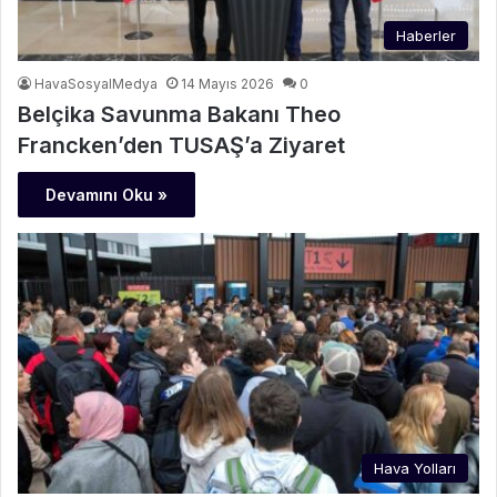
Haberler
HavaSosyalMedya
14 Mayıs 2026
0
Belçika Savunma Bakanı Theo
Francken’den TUSAŞ’a Ziyaret
Devamını Oku »
Hava Yolları