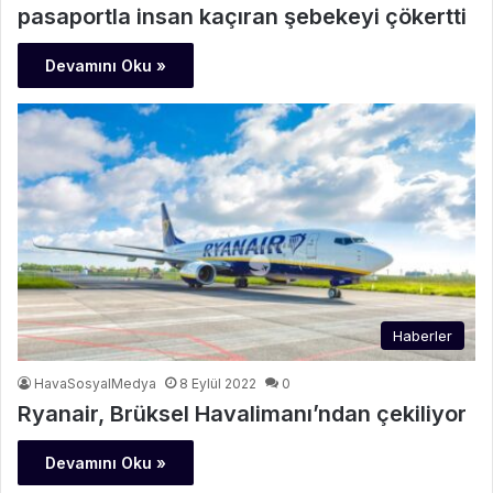
pasaportla insan kaçıran şebekeyi çökertti
Devamını Oku »
Haberler
HavaSosyalMedya
8 Eylül 2022
0
Ryanair, Brüksel Havalimanı’ndan çekiliyor
Devamını Oku »