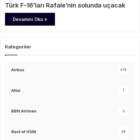
Türk F-16’ları Rafale’nin solunda uçacak
Devamını Oku »
Kategoriler
Airbus
479
Altur
1
BBN Airlines
2
Best of HSM
38