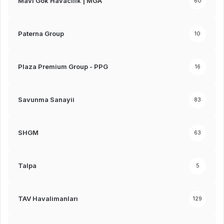
Mavi Gök Havacılık | MGA
60
Paterna Group
10
Plaza Premium Group - PPG
16
Savunma Sanayii
83
SHGM
63
Talpa
5
TAV Havalimanları
129