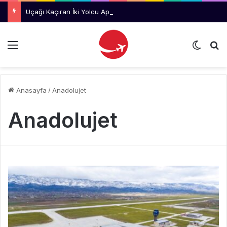
Uçağı Kaçıran İki Yolcu Aprona Girerek Uçağa Koştu
Menü
Dış gö
Ar
Anasayfa
/
Anadolujet
Anadolujet