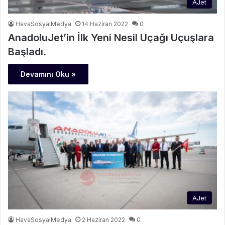
AJet
HavaSosyalMedya
14 Haziran 2022
0
AnadoluJet’in İlk Yeni Nesil Uçağı Uçuşlara
Başladı.
Devamını Oku »
AJet
HavaSosyalMedya
2 Haziran 2022
0