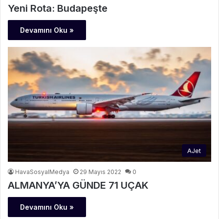
Yeni Rota: Budapeşte
Devamını Oku »
AJet
HavaSosyalMedya
29 Mayıs 2022
0
ALMANYA’YA GÜNDE 71 UÇAK
Devamını Oku »