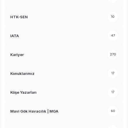
HTK-SEN
10
IATA
47
Kariyer
270
Konuklarımız
17
Köşe Yazarları
17
Mavi Gök Havacılık | MGA
60