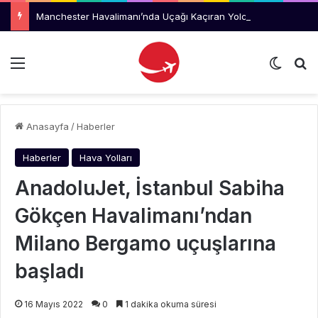
Manchester Havalimanı’nda Uçağı Kaçıran Yolcu Kriz Çıkardı
Menü
Dış gö
Ar
Anasayfa
/
Haberler
Haberler
Hava Yolları
AnadoluJet, İstanbul Sabiha
Gökçen Havalimanı’ndan
Milano Bergamo uçuşlarına
başladı
16 Mayıs 2022
0
1 dakika okuma süresi