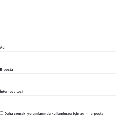
r
u
m
*
Ad
E-posta
İnternet sitesi
Daha sonraki yorumlarımda kullanılması için adım, e-posta