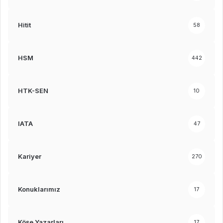
Hitit
58
HSM
442
HTK-SEN
10
IATA
47
Kariyer
270
Konuklarımız
17
Köşe Yazarları
17