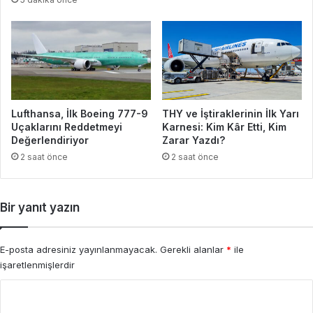
Lufthansa, İlk Boeing 777-9
THY ve İştiraklerinin İlk Yarı
Uçaklarını Reddetmeyi
Karnesi: Kim Kâr Etti, Kim
Değerlendiriyor
Zarar Yazdı?
2 saat önce
2 saat önce
Bir yanıt yazın
E-posta adresiniz yayınlanmayacak.
Gerekli alanlar
*
ile
işaretlenmişlerdir
Y
o