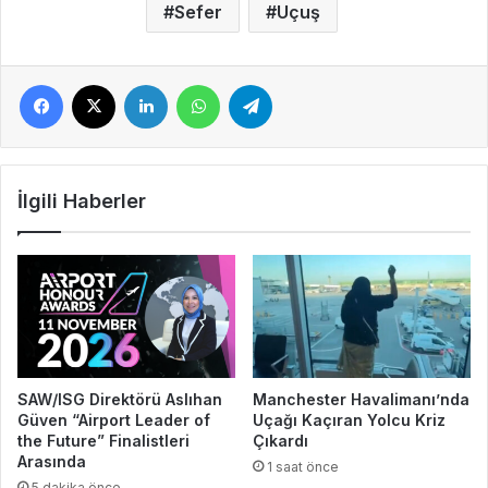
Sefer
Uçuş
Facebook
X
LinkedIn
WhatsApp
Telegram
İlgili Haberler
SAW/ISG Direktörü Aslıhan
Manchester Havalimanı’nda
Güven “Airport Leader of
Uçağı Kaçıran Yolcu Kriz
the Future” Finalistleri
Çıkardı
Arasında
1 saat önce
5 dakika önce