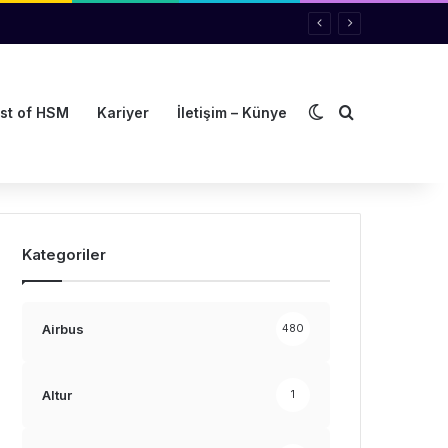
Dış görünümü de
Arama yap ..
st of HSM
Kariyer
İletişim – Künye
Kategoriler
Airbus
480
Altur
1