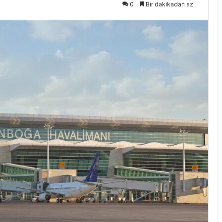
0
Bir dakikadan az