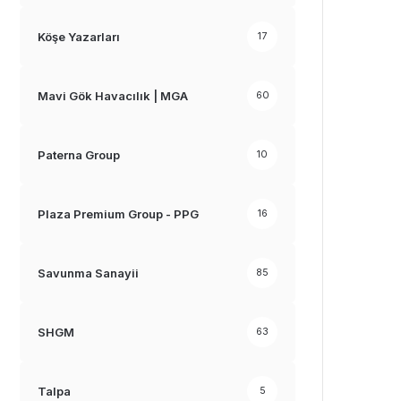
Köşe Yazarları
17
Mavi Gök Havacılık | MGA
60
Paterna Group
10
Plaza Premium Group - PPG
16
Savunma Sanayii
85
SHGM
63
Talpa
5