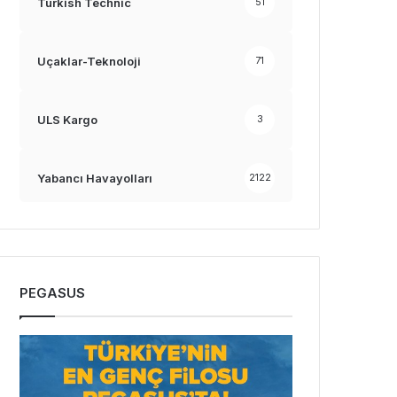
Turkish Technic
51
Uçaklar-Teknoloji
71
ULS Kargo
3
Yabancı Havayolları
2122
PEGASUS