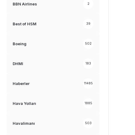
BBN Airlines
2
Best of HSM
39
Boeing
502
DHMI
183
Haberler
11485
Hava Yolları
1885
Havalimanı
503