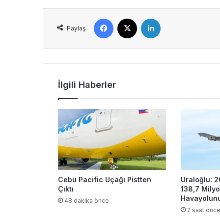
Facebook
X
LinkedIn
Paylaş
İlgili Haberler
Cebu Pacific Uçağı Pistten
Uraloğlu: 2
Çıktı
138,7 Mily
Havayolunu
48 dakika önce
2 saat önc