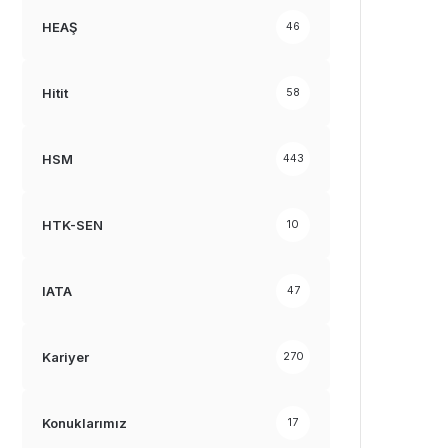
HEAŞ
46
Hitit
58
HSM
443
HTK-SEN
10
IATA
47
Kariyer
270
Konuklarımız
17