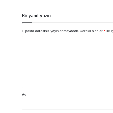
Bir yanıt yazın
E-posta adresiniz yayınlanmayacak.
Gerekli alanlar
*
ile i
Y
o
r
u
m
*
Ad