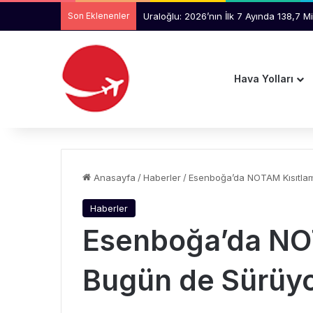
Son Eklenenler
Uraloğlu: 2026’nın İlk 7 Ayında 138,7 
Hava Yolları
Anasayfa
/
Haberler
/
Esenboğa’da NOTAM Kısıtla
Haberler
Esenboğa’da NO
Bugün de Sürüy