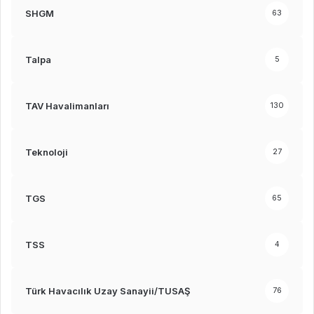
SHGM
63
Talpa
5
TAV Havalimanları
130
Teknoloji
27
TGS
65
TSS
4
Türk Havacılık Uzay Sanayii/TUSAŞ
76