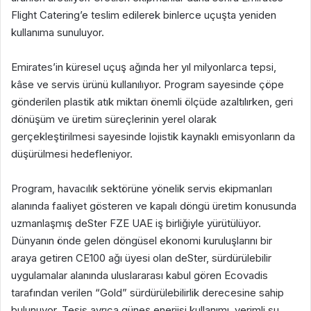
Flight Catering’e teslim edilerek binlerce uçuşta yeniden
kullanıma sunuluyor.
Emirates’in küresel uçuş ağında her yıl milyonlarca tepsi,
kâse ve servis ürünü kullanılıyor. Program sayesinde çöpe
gönderilen plastik atık miktarı önemli ölçüde azaltılırken, geri
dönüşüm ve üretim süreçlerinin yerel olarak
gerçekleştirilmesi sayesinde lojistik kaynaklı emisyonların da
düşürülmesi hedefleniyor.
Program, havacılık sektörüne yönelik servis ekipmanları
alanında faaliyet gösteren ve kapalı döngü üretim konusunda
uzmanlaşmış deSter FZE UAE iş birliğiyle yürütülüyor.
Dünyanın önde gelen döngüsel ekonomi kuruluşlarını bir
araya getiren CE100 ağı üyesi olan deSter, sürdürülebilir
uygulamalar alanında uluslararası kabul gören Ecovadis
tarafından verilen “Gold” sürdürülebilirlik derecesine sahip
bulunuyor. Tesis ayrıca güneş enerjisi kullanımı, verimli su