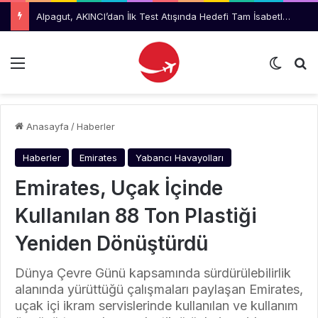
Turkish Technic’te Erdem Engin Pazarlama ve Kurumsal İletişim Müdürlüğüne Atandı
Menü
Dış gö
Ar
Anasayfa
/
Haberler
Haberler
Emirates
Yabancı Havayolları
Emirates, Uçak İçinde
Kullanılan 88 Ton Plastiği
Yeniden Dönüştürdü
Dünya Çevre Günü kapsamında sürdürülebilirlik
alanında yürüttüğü çalışmaları paylaşan Emirates,
uçak içi ikram servislerinde kullanılan ve kullanım