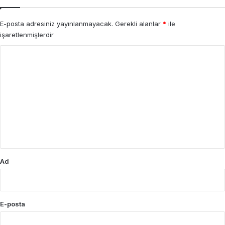
E-posta adresiniz yayınlanmayacak.
Gerekli alanlar
*
ile
işaretlenmişlerdir
Y
o
r
u
m
*
Ad
E-posta