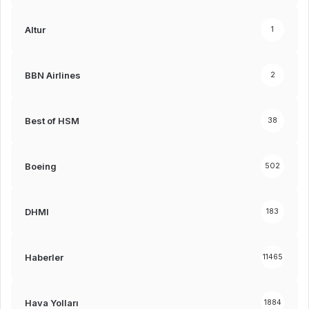
Altur
1
BBN Airlines
2
Best of HSM
38
Boeing
502
DHMI
183
Haberler
11465
Hava Yolları
1884