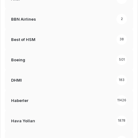
BBN Airlines
2
Best of HSM
38
Boeing
501
DHMI
183
Haberler
11426
Hava Yolları
1878