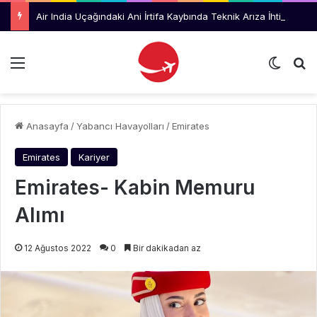
Air India Uçağındaki Ani İrtifa Kaybında Teknik Arıza İhtimali İnceleniyor
Menü
Dış gö
Ar
Anasayfa
/
Yabancı Havayolları
/
Emirates
Emirates
Kariyer
Emirates- Kabin Memuru
Alımı
12 Ağustos 2022
0
Bir dakikadan az