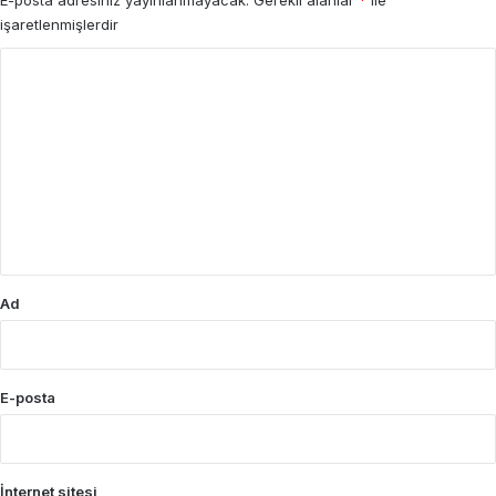
E-posta adresiniz yayınlanmayacak.
Gerekli alanlar
*
ile
işaretlenmişlerdir
Y
o
r
u
m
*
Ad
E-posta
İnternet sitesi