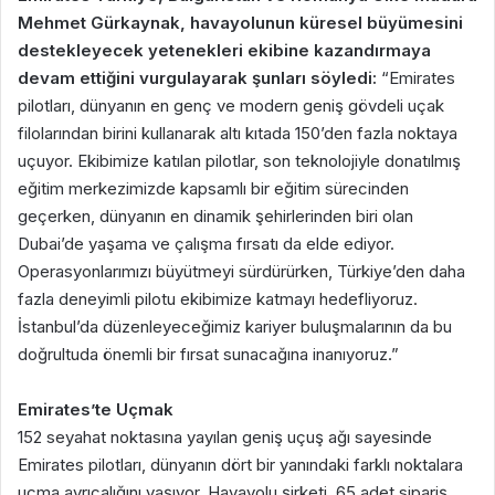
Mehmet Gürkaynak, havayolunun küresel büyümesini
destekleyecek yetenekleri ekibine kazandırmaya
devam ettiğini vurgulayarak şunları söyledi:
“Emirates
pilotları, dünyanın en genç ve modern geniş gövdeli uçak
filolarından birini kullanarak altı kıtada 150’den fazla noktaya
uçuyor. Ekibimize katılan pilotlar, son teknolojiyle donatılmış
eğitim merkezimizde kapsamlı bir eğitim sürecinden
geçerken, dünyanın en dinamik şehirlerinden biri olan
Dubai’de yaşama ve çalışma fırsatı da elde ediyor.
Operasyonlarımızı büyütmeyi sürdürürken, Türkiye’den daha
fazla deneyimli pilotu ekibimize katmayı hedefliyoruz.
İstanbul’da düzenleyeceğimiz kariyer buluşmalarının da bu
doğrultuda önemli bir fırsat sunacağına inanıyoruz.”
Emirates’te Uçmak
152 seyahat noktasına yayılan geniş uçuş ağı sayesinde
Emirates pilotları, dünyanın dört bir yanındaki farklı noktalara
uçma ayrıcalığını yaşıyor. Havayolu şirketi, 65 adet sipariş