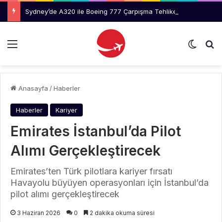
Sydney’de A320 ile Boeing 777 Çarpışma Tehlikesi Geçirdi
Menü
Dış gö
Ar
Anasayfa
/
Haberler
Haberler
Kariyer
Emirates İstanbul’da Pilot
Alımı Gerçekleştirecek
Emirates’ten Türk pilotlara kariyer fırsatı
Havayolu büyüyen operasyonları için İstanbul’da
pilot alımı gerçekleştirecek
3 Haziran 2026
0
2 dakika okuma süresi