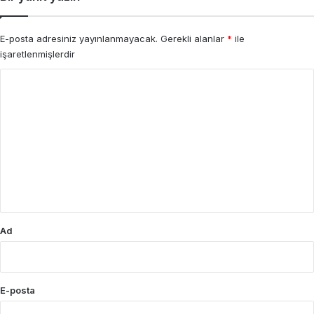
E-posta adresiniz yayınlanmayacak.
Gerekli alanlar
*
ile
işaretlenmişlerdir
Y
o
r
u
m
*
Ad
E-posta