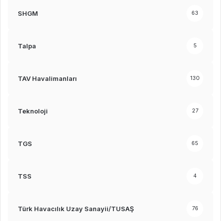
SHGM
63
Talpa
5
TAV Havalimanları
130
Teknoloji
27
TGS
65
TSS
4
Türk Havacılık Uzay Sanayii/TUSAŞ
76