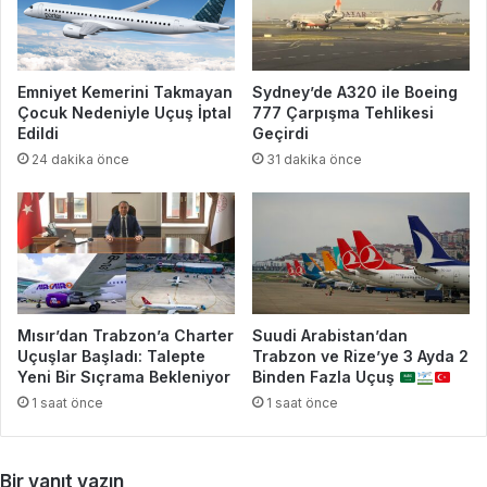
Emniyet Kemerini Takmayan
Sydney’de A320 ile Boeing
Çocuk Nedeniyle Uçuş İptal
777 Çarpışma Tehlikesi
Edildi
Geçirdi
24 dakika önce
31 dakika önce
Mısır’dan Trabzon’a Charter
Suudi Arabistan’dan
Uçuşlar Başladı: Talepte
Trabzon ve Rize’ye 3 Ayda 2
Yeni Bir Sıçrama Bekleniyor
Binden Fazla Uçuş
1 saat önce
1 saat önce
Bir yanıt yazın