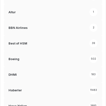
Altur
1
BBN Airlines
2
Best of HSM
39
Boeing
502
DHMI
183
Haberler
11483
Hava Yolları
1885