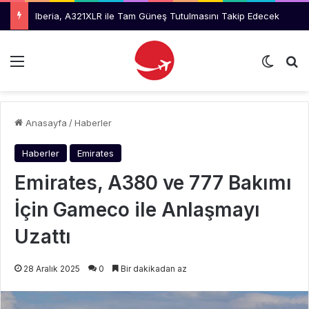
Iberia, A321XLR ile Tam Güneş Tutulmasını Takip Edecek
Menü
Dış gö
Ar
Anasayfa
/
Haberler
Haberler
Emirates
Emirates, A380 ve 777 Bakımı
İçin Gameco ile Anlaşmayı
Uzattı
28 Aralık 2025
0
Bir dakikadan az