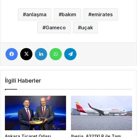
anlaşma
bakım
emirates
Gameco
uçak
Facebook
X
LinkedIn
WhatsApp
Telegram
İlgili Haberler
Ankara Ticaret Odası
Iberia, A321XLR ile Tam