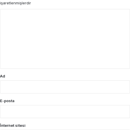
işaretlenmişlerdir
Y
o
r
u
m
*
Ad
E-posta
İnternet sitesi