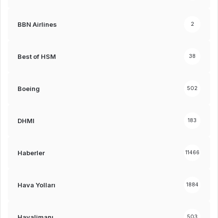
BBN Airlines
2
Best of HSM
38
Boeing
502
DHMI
183
Haberler
11466
Hava Yolları
1884
Havalimanı
503