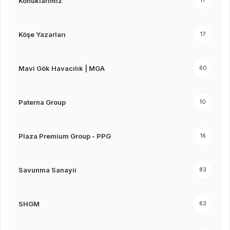
Konuklarımız
17
Köşe Yazarları
17
Mavi Gök Havacılık | MGA
60
Paterna Group
10
Plaza Premium Group - PPG
16
Savunma Sanayii
83
SHGM
63