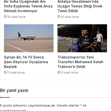
Air India Uçağındaki Ani
Antalya Havalimanı’nda
İrtifa Kaybında Teknik Arıza
Uçağın Temas Ettiği Direk
İhtimali İnceleniyor
Tamir Edildi
10 saat önce
10 saat önce
Syrian Air, 14 Yıl Sonra
Trabzonspor’un Yeni
Şam-Deyrizor Uçuşlarına
Transferi Mohamed Salah
Başladı
Trabzon’a Geldi
11 saat önce
11 saat önce
Bir yanıt yazın
E-posta adresiniz yayınlanmayacak.
Gerekli alanlar
*
ile
işaretlenmişlerdir