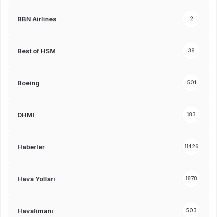
BBN Airlines
2
Best of HSM
38
Boeing
501
DHMI
183
Haberler
11426
Hava Yolları
1878
Havalimanı
503