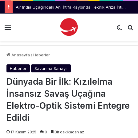
Air India Uçağındaki Ani İrtifa Kaybında Teknik Arıza İhtimali İnceleniyor
Menü
Dış gö
Ar
Anasayfa
/
Haberler
Haberler
Savunma Sanayii
Dünyada Bir İlk: Kızılelma
İnsansız Savaş Uçağına
Elektro-Optik Sistemi Entegre
Edildi
17 Kasım 2025
0
Bir dakikadan az