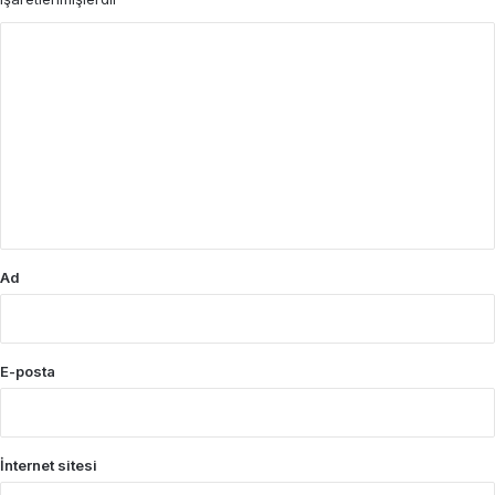
Y
o
r
u
m
*
Ad
E-posta
İnternet sitesi