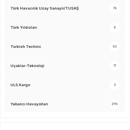
Türk Havacılık Uzay Sanayii/TUSAŞ
76
Türk Yıldızları
6
Turkish Technic
50
Uçaklar-Teknoloji
71
ULS Kargo
3
Yabancı Havayolları
2115