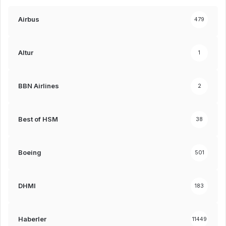
Airbus
479
Altur
1
BBN Airlines
2
Best of HSM
38
Boeing
501
DHMI
183
Haberler
11449