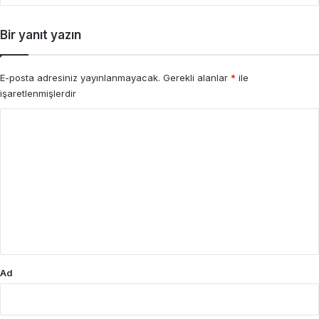
Bir yanıt yazın
E-posta adresiniz yayınlanmayacak.
Gerekli alanlar
*
ile
işaretlenmişlerdir
Y
o
r
u
m
*
Ad