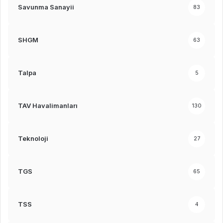
Savunma Sanayii
83
SHGM
63
Talpa
5
TAV Havalimanları
130
Teknoloji
27
TGS
65
TSS
4