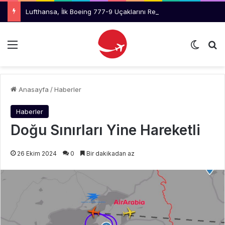
Lufthansa, İlk Boeing 777-9 Uçaklarını Reddetmeyi Değerlendiriyor
Menü
Dış gö
Ar
Anasayfa
/
Haberler
Haberler
Doğu Sınırları Yine Hareketli
26 Ekim 2024
0
Bir dakikadan az