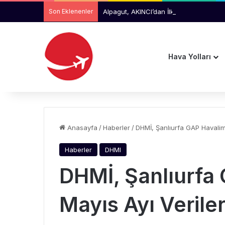
Son Eklenenler
Alpagut, AKINCI’dan İlk Test Atışında 
Hava Yolları
Anasayfa
/
Haberler
/
DHMİ, Şanlıurfa GAP Havalima
Haberler
DHMI
DHMİ, Şanlıurfa
Mayıs Ayı Veriler