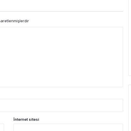
şaretlenmişlerdir
İnternet sitesi