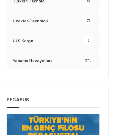
Turkish Technic
51
Uçaklar-Teknoloji
71
ULS Kargo
3
Yabancı Havayolları
2115
PEGASUS