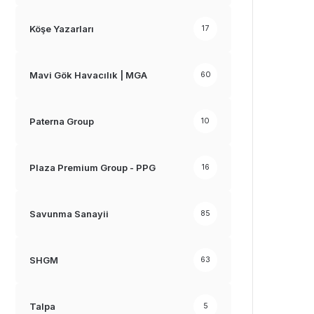
Köşe Yazarları
17
Mavi Gök Havacılık | MGA
60
Paterna Group
10
Plaza Premium Group - PPG
16
Savunma Sanayii
85
SHGM
63
Talpa
5