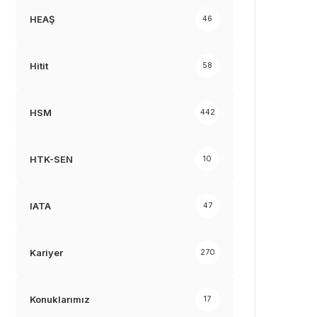
HEAŞ
46
Hitit
58
HSM
442
HTK-SEN
10
IATA
47
Kariyer
270
Konuklarımız
17