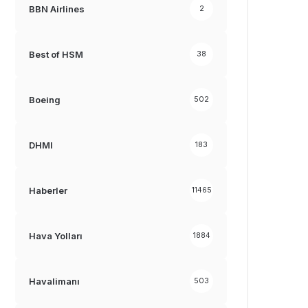
BBN Airlines
2
Best of HSM
38
Boeing
502
DHMI
183
Haberler
11465
Hava Yolları
1884
Havalimanı
503