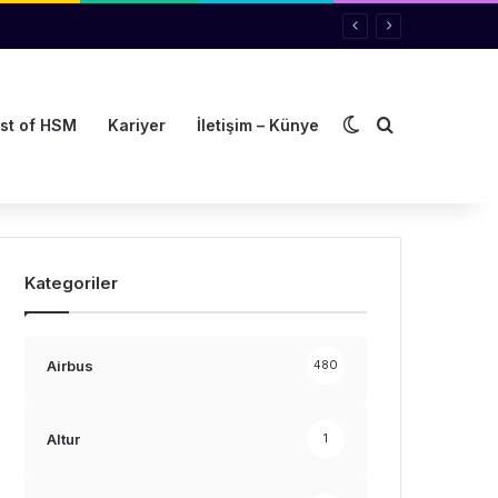
Dış görünümü de
Arama yap ..
st of HSM
Kariyer
İletişim – Künye
Kategoriler
Airbus
480
Altur
1