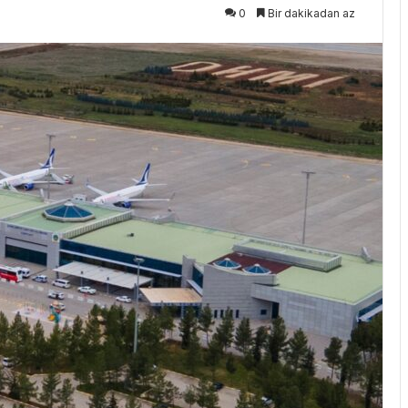
0
Bir dakikadan az