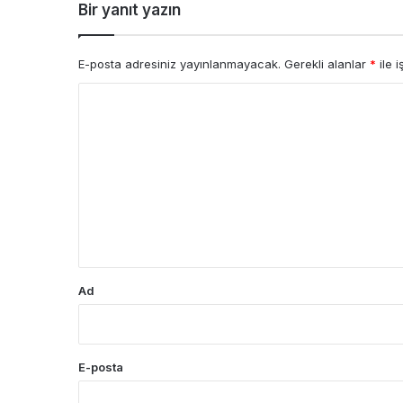
Bir yanıt yazın
E-posta adresiniz yayınlanmayacak.
Gerekli alanlar
*
ile i
Y
o
r
u
m
*
Ad
E-posta