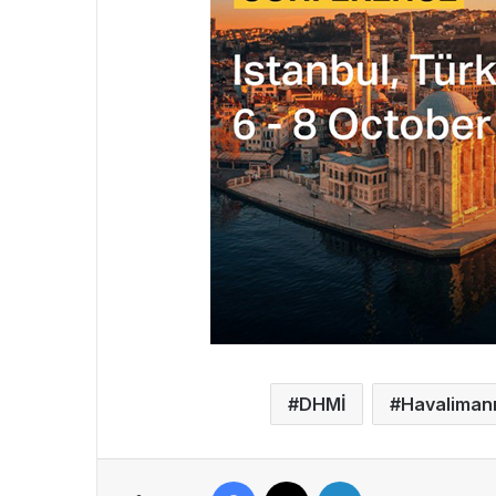
DHMİ
Havaliman
Facebook
X
LinkedIn