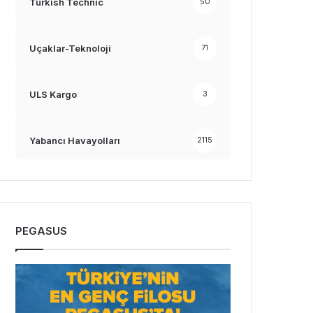
Turkish Technic
50
Uçaklar-Teknoloji
71
ULS Kargo
3
Yabancı Havayolları
2115
PEGASUS