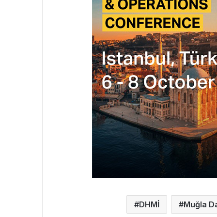
DHMİ
Muğla D