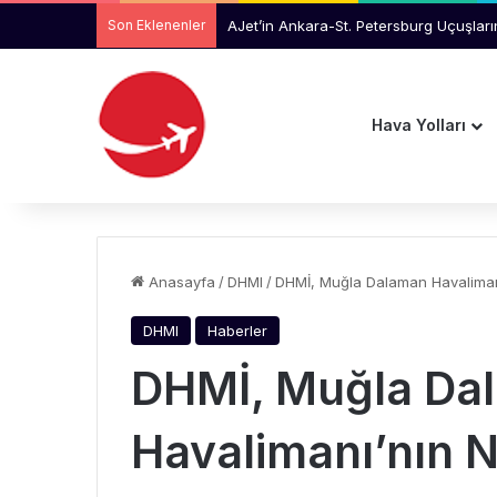
Son Eklenenler
AJet’in Ankara-St. Petersburg Uçuşlar
Hava Yolları
Anasayfa
/
DHMI
/
DHMİ, Muğla Dalaman Havalimanı’
DHMI
Haberler
DHMİ, Muğla Da
Havalimanı’nın Ni