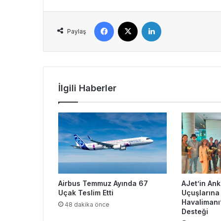
Facebook
X
LinkedIn
Paylaş
İlgili Haberler
Airbus Temmuz Ayında 67
AJet’in An
Uçak Teslim Etti
Uçuşlarına
Havalimanı
48 dakika önce
Desteği