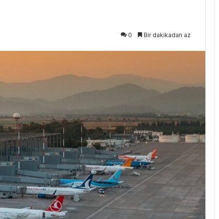
0
Bir dakikadan az