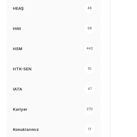
HEAŞ
46
Hitit
58
HSM
442
HTK-SEN
10
IATA
47
Kariyer
270
Konuklarımız
17