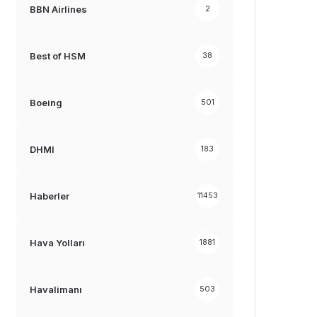
BBN Airlines
2
Best of HSM
38
Boeing
501
DHMI
183
Haberler
11453
Hava Yolları
1881
Havalimanı
503