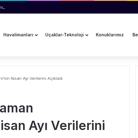
ına Pulkovo Havalimanı’ndan Tanıtım Desteği
Havalimanları
Uçaklar-Teknoloji
Konuklarımız
Be
nın Nisan Ayı Verilerini Açıkladı
laman
san Ayı Verilerini