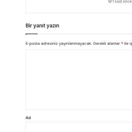
1 saat önce
Bir yanıt yazın
E-posta adresiniz yayınlanmayacak.
Gerekli alanlar
*
ile i
Y
o
r
u
m
*
Ad