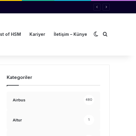
Dış görünümü de
Arama yap ..
st of HSM
Kariyer
İletişim – Künye
Kategoriler
Airbus
480
Altur
1