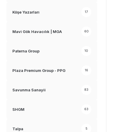
Köşe Yazarları
17
Mavi Gök Havacılık | MGA
60
Paterna Group
10
Plaza Premium Group - PPG
16
Savunma Sanayii
83
SHGM
63
Talpa
5