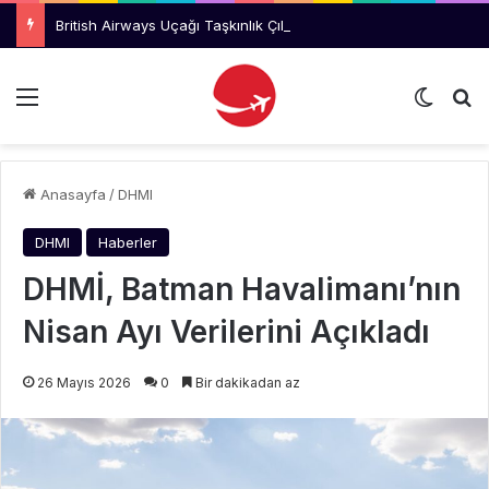
British Airways Uçağı Taşkınlık Çıkaran Yolcu Nedeniyle Geri Döndü
Menü
Dış gö
Ar
Anasayfa
/
DHMI
DHMI
Haberler
DHMİ, Batman Havalimanı’nın
Nisan Ayı Verilerini Açıkladı
26 Mayıs 2026
0
Bir dakikadan az