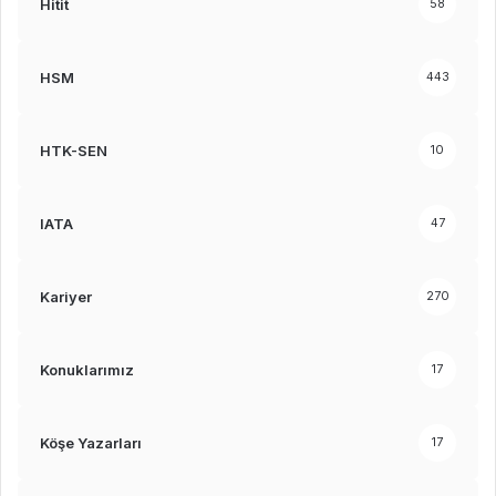
Hitit
58
HSM
443
HTK-SEN
10
IATA
47
Kariyer
270
Konuklarımız
17
Köşe Yazarları
17