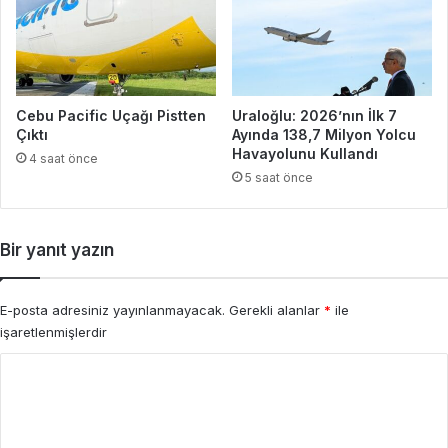
Cebu Pacific Uçağı Pistten
Uraloğlu: 2026’nın İlk 7
Çıktı
Ayında 138,7 Milyon Yolcu
Havayolunu Kullandı
4 saat önce
5 saat önce
Bir yanıt yazın
E-posta adresiniz yayınlanmayacak.
Gerekli alanlar
*
ile
işaretlenmişlerdir
Y
o
r