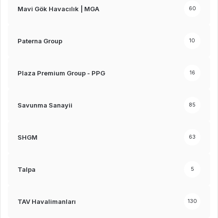
Mavi Gök Havacılık | MGA
60
Paterna Group
10
Plaza Premium Group - PPG
16
Savunma Sanayii
85
SHGM
63
Talpa
5
TAV Havalimanları
130