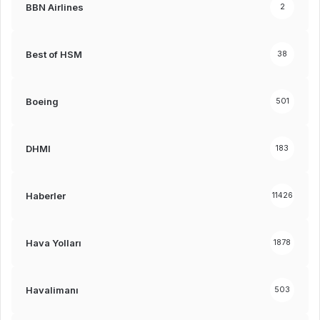
BBN Airlines
2
Best of HSM
38
Boeing
501
DHMI
183
Haberler
11426
Hava Yolları
1878
Havalimanı
503