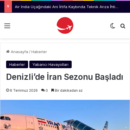
Air India Uçağındaki Ani İrtifa Kaybında Teknik Arıza İhtimali İnceleniyor
Menü
Dış gö
Ar
Anasayfa
/
Haberler
Haberler
Yabancı Havayolları
Denizli’de İran Sezonu Başladı
6 Temmuz 2026
0
Bir dakikadan az