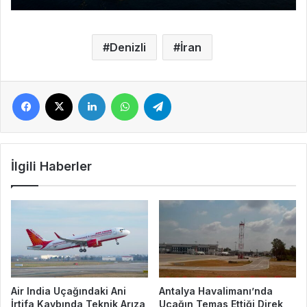
Denizli
İran
Facebook
X
LinkedIn
WhatsApp
Telegram
İlgili Haberler
Air India Uçağındaki Ani
Antalya Havalimanı’nda
İrtifa Kaybında Teknik Arıza
Uçağın Temas Ettiği Direk