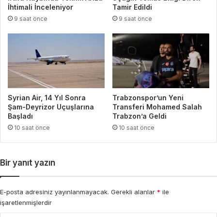
İhtimali İnceleniyor
Tamir Edildi
9 saat önce
9 saat önce
Syrian Air, 14 Yıl Sonra
Trabzonspor’un Yeni
Şam-Deyrizor Uçuşlarına
Transferi Mohamed Salah
Başladı
Trabzon’a Geldi
10 saat önce
10 saat önce
Bir yanıt yazın
E-posta adresiniz yayınlanmayacak.
Gerekli alanlar
*
ile
işaretlenmişlerdir