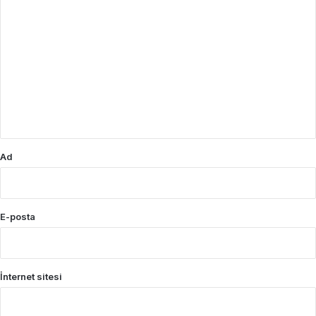
Y
o
r
u
m
*
Ad
E-posta
İnternet sitesi