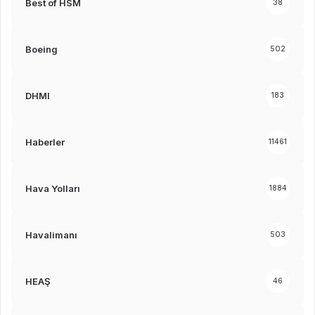
Best of HSM
38
Boeing
502
DHMI
183
Haberler
11461
Hava Yolları
1884
Havalimanı
503
HEAŞ
46