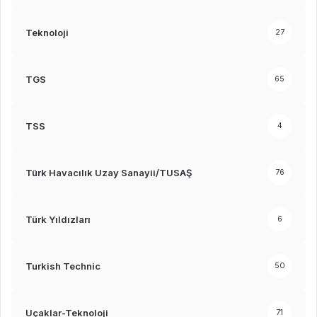
Teknoloji
27
TGS
65
TSS
4
Türk Havacılık Uzay Sanayii/TUSAŞ
76
Türk Yıldızları
6
Turkish Technic
50
Uçaklar-Teknoloji
71