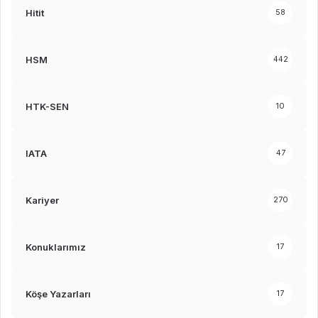
Hitit
58
HSM
442
HTK-SEN
10
IATA
47
Kariyer
270
Konuklarımız
17
Köşe Yazarları
17