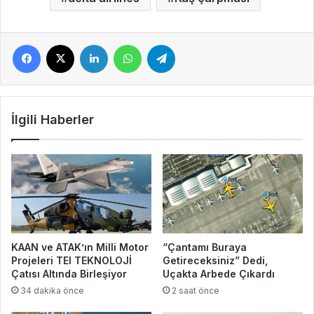
Facebook
X
LinkedIn
WhatsApp
Telegram
İlgili Haberler
KAAN ve ATAK’ın Milli Motor
“Çantamı Buraya
Projeleri TEI TEKNOLOJİ
Getireceksiniz” Dedi,
Çatısı Altında Birleşiyor
Uçakta Arbede Çıkardı
34 dakika önce
2 saat önce