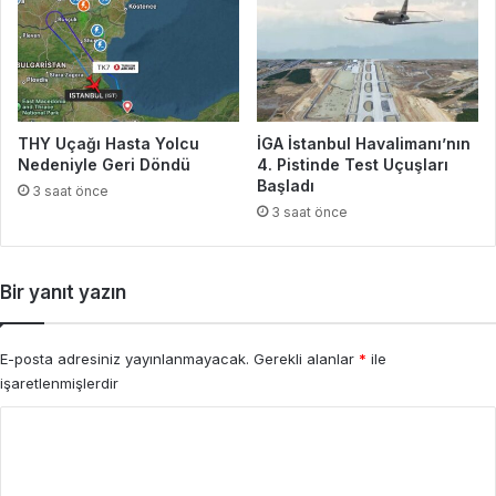
THY Uçağı Hasta Yolcu
İGA İstanbul Havalimanı’nın
Nedeniyle Geri Döndü
4. Pistinde Test Uçuşları
Başladı
3 saat önce
3 saat önce
Bir yanıt yazın
E-posta adresiniz yayınlanmayacak.
Gerekli alanlar
*
ile
işaretlenmişlerdir
Y
o
r