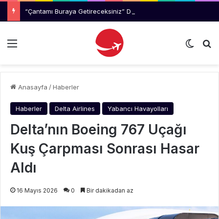
“Çantamı Buraya Getireceksiniz” Dedi, Uçakta Arbede Çıkardı
Menü
Dış gö
Ar
Anasayfa
/
Haberler
Haberler
Delta Airlines
Yabancı Havayolları
Delta’nın Boeing 767 Uçağı
Kuş Çarpması Sonrası Hasar
Aldı
16 Mayıs 2026
0
Bir dakikadan az