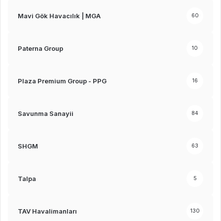
Mavi Gök Havacılık | MGA
60
Paterna Group
10
Plaza Premium Group - PPG
16
Savunma Sanayii
84
SHGM
63
Talpa
5
TAV Havalimanları
130