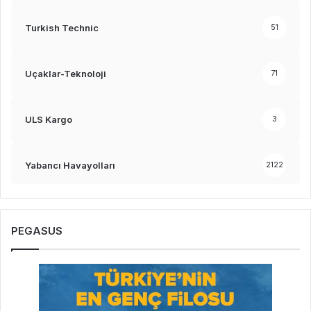
Turkish Technic
51
Uçaklar-Teknoloji
71
ULS Kargo
3
Yabancı Havayolları
2122
PEGASUS