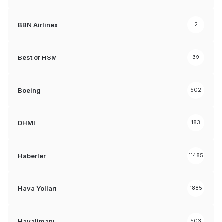
BBN Airlines
2
Best of HSM
39
Boeing
502
DHMI
183
Haberler
11485
Hava Yolları
1885
Havalimanı
503