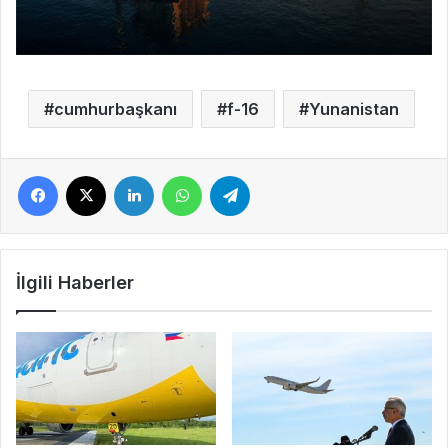
cumhurbaşkanı
f-16
Yunanistan
Facebook
X
LinkedIn
WhatsApp
Telegram
İlgili Haberler