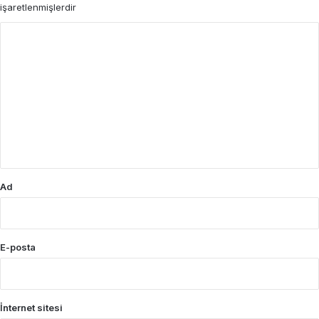
işaretlenmişlerdir
Y
o
r
u
m
*
Ad
E-posta
İnternet sitesi