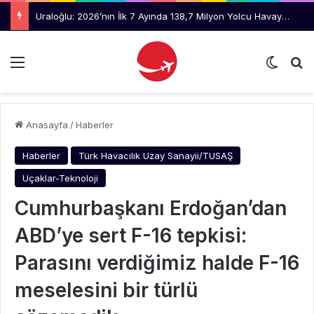
Uraloğlu: 2026’nın İlk 7 Ayında 138,7 Milyon Yolcu Havayolunu Kullandı
Menü
Dış gö
Ar
Anasayfa
/
Haberler
Haberler
Türk Havacılık Uzay Sanayii/TUSAŞ
Uçaklar-Teknoloji
Cumhurbaşkanı Erdoğan’dan
ABD’ye sert F-16 tepkisi:
Parasını verdiğimiz halde F-16
meselesini bir türlü