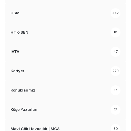
HSM
442
HTK-SEN
10
IATA
47
Kariyer
270
Konuklarımız
17
Köşe Yazarları
17
Mavi Gök Havacılık | MGA
60