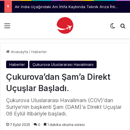
Air India Uçağındaki Ani İrtifa Kaybında Teknik Arıza İhtimali İnceleniyor
Menü
Dış gö
Ar
Anasayfa
/
Haberler
Haberler
Çukurova Uluslararası Havalimanı
Çukurova’dan Şam’a Direkt
Uçuşlar Başladı.
Çukurova Uluslararası Havalimanı (COV)’dan
Suriye’nin başkenti Şam (DAM)’a Direkt Uçuşlar
06 Eylül itibariyle başladı.
7 Eylül 2025
0
1 dakika okuma süresi