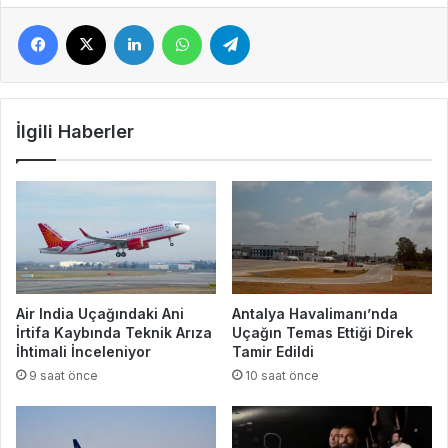
Facebook
X
LinkedIn
WhatsApp
Telegram
İlgili Haberler
Air India Uçağındaki Ani
Antalya Havalimanı’nda
İrtifa Kaybında Teknik Arıza
Uçağın Temas Ettiği Direk
İhtimali İnceleniyor
Tamir Edildi
9 saat önce
10 saat önce