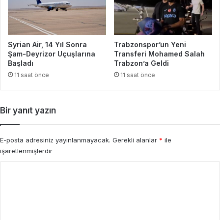
Syrian Air, 14 Yıl Sonra
Trabzonspor’un Yeni
Şam-Deyrizor Uçuşlarına
Transferi Mohamed Salah
Başladı
Trabzon’a Geldi
11 saat önce
11 saat önce
Bir yanıt yazın
E-posta adresiniz yayınlanmayacak.
Gerekli alanlar
*
ile
işaretlenmişlerdir
Y
o
r
u