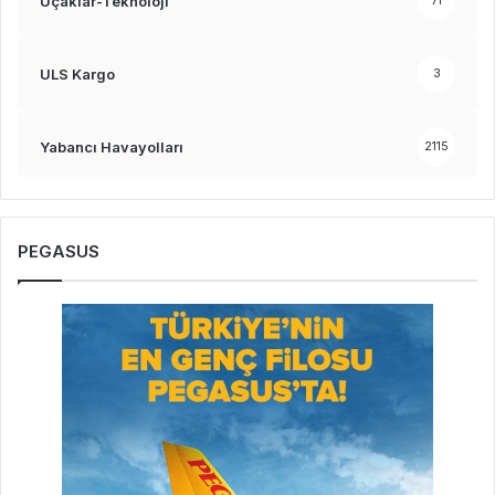
Uçaklar-Teknoloji
71
ULS Kargo
3
Yabancı Havayolları
2115
PEGASUS