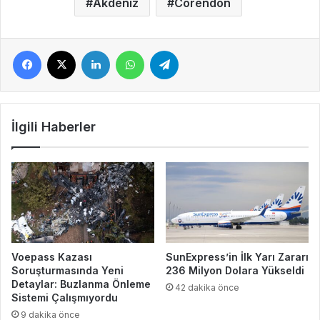
Akdeniz
Corendon
Facebook
X
LinkedIn
WhatsApp
Telegram
İlgili Haberler
Voepass Kazası
SunExpress’in İlk Yarı Zararı
Soruşturmasında Yeni
236 Milyon Dolara Yükseldi
Detaylar: Buzlanma Önleme
42 dakika önce
Sistemi Çalışmıyordu
9 dakika önce