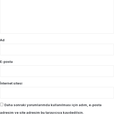
r
u
m
*
Ad
E-posta
İnternet sitesi
Daha sonraki yorumlarımda kullanılması için adım, e-posta
adresim ve site adresim bu tarayıcıya kaydedilsin.