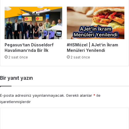
Pegasus’tan Düsseldorf
#HSMözel | AJet’in İkram
Havalimanı’nda Bir İlk
Menüleri Yenilendi
2 saat önce
2 saat önce
Bir yanıt yazın
E-posta adresiniz yayınlanmayacak.
Gerekli alanlar
*
ile
işaretlenmişlerdir
Y
o