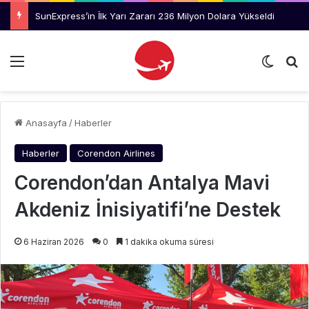
Pegasus’tan Düsseldorf Havalimanı’nda Bir İlk
Menü
Dış gö
Ar
Anasayfa
/
Haberler
Haberler
Corendon Airlines
Corendon’dan Antalya Mavi
Akdeniz İnisiyatifi’ne Destek
6 Haziran 2026
0
1 dakika okuma süresi