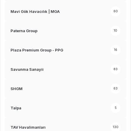
Mavi Gök Havacılık | MGA
60
Paterna Group
10
Plaza Premium Group - PPG
16
Savunma Sanayii
83
SHGM
63
Talpa
5
TAV Havalimanları
130