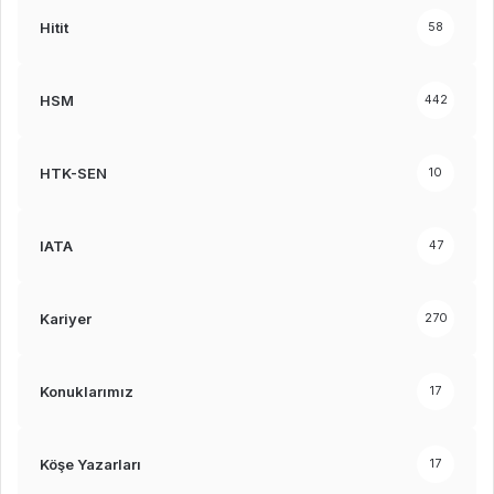
Hitit
58
HSM
442
HTK-SEN
10
IATA
47
Kariyer
270
Konuklarımız
17
Köşe Yazarları
17