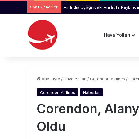
Son Eklenenler
Air India Uçağındaki Ani İrtifa Kaybında
Hava Yolları
Anasayfa
/
Hava Yolları
/
Corendon Airlines
/
Core
Corendon Airlines
Haberler
Corendon, Alany
Oldu