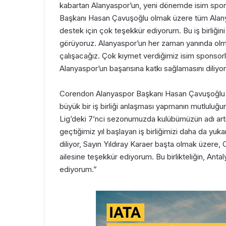
kabartan Alanyaspor’un, yeni dönemde isim spo
Başkanı Hasan Çavuşoğlu olmak üzere tüm Alanyasp
destek için çok teşekkür ediyorum. Bu iş birliğin
görüyoruz. Alanyaspor’un her zaman yanında olm
çalışacağız. Çok kıymet verdiğimiz isim sponsorl
Alanyaspor’un başarısına katkı sağlamasını diliyo
Corendon Alanyaspor Başkanı Hasan Çavuşoğlu is
büyük bir iş birliği anlaşması yapmanın mutluluğ
Lig’deki 7’nci sezonumuzda kulübümüzün adı artı
geçtiğimiz yıl başlayan iş birliğimizi daha da yuka
diliyor, Sayın Yıldıray Karaer başta olmak üzer
ailesine teşekkür ediyorum. Bu birlikteliğin, Anta
ediyorum.”