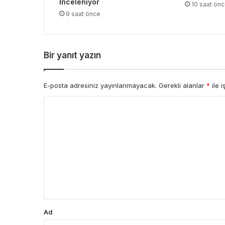
İnceleniyor
10 saat ön
9 saat önce
Bir yanıt yazın
E-posta adresiniz yayınlanmayacak.
Gerekli alanlar
*
ile i
Y
o
r
u
m
*
Ad