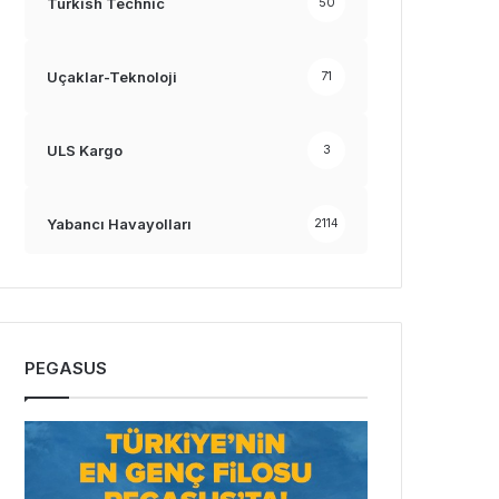
Turkish Technic
50
Uçaklar-Teknoloji
71
ULS Kargo
3
Yabancı Havayolları
2114
PEGASUS