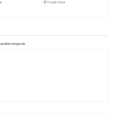
ce
11 saat önce
şaretlenmişlerdir