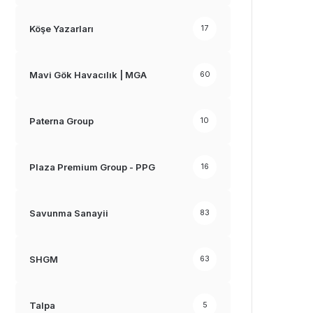
Köşe Yazarları
17
Mavi Gök Havacılık | MGA
60
Paterna Group
10
Plaza Premium Group - PPG
16
Savunma Sanayii
83
SHGM
63
Talpa
5