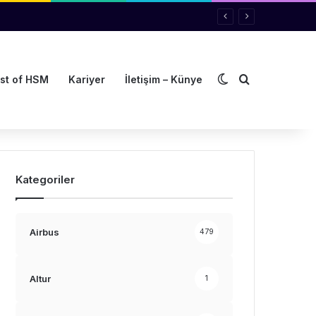
Dış görünümü de
Arama yap ..
st of HSM
Kariyer
İletişim – Künye
Kategoriler
Airbus
479
Altur
1