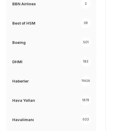
BBN Airlines
2
Best of HSM
38
Boeing
501
DHMI
183
Haberler
11426
Hava Yolları
1878
Havalimanı
503