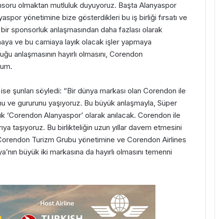
nsoru olmaktan mutluluk duyuyoruz. Başta Alanyaspor
or yönetimine bize gösterdikleri bu iş birliği fırsatı ve
i bir sponsorluk anlaşmasından daha fazlası olarak
aya ve bu camiaya layık olacak işler yapmaya
uğu anlaşmasının hayırlı olmasını, Corendon
rum.
e şunları söyledi: “Bir dünya markası olan Corendon ile
unu ve gururunu yaşıyoruz. Bu büyük anlaşmayla, Süper
k ‘Corendon Alanyaspor’ olarak anılacak. Corendon ile
rıya taşıyoruz. Bu birlikteliğin uzun yıllar davem etmesini
e, Corendon Turizm Grubu yönetimine ve Corendon Airlines
lya’nın büyük iki markasına da hayırlı olmasını temenni