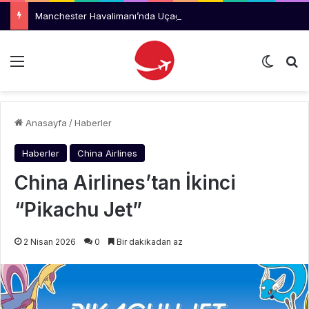
Manchester Havalimanı’nda Uçağı Kaçıran Yolcu Kriz Çıkardı
Menü
Dış gö
Ar
Anasayfa
/
Haberler
Haberler
China Airlines
China Airlines’tan İkinci
“Pikachu Jet”
2 Nisan 2026
0
Bir dakikadan az