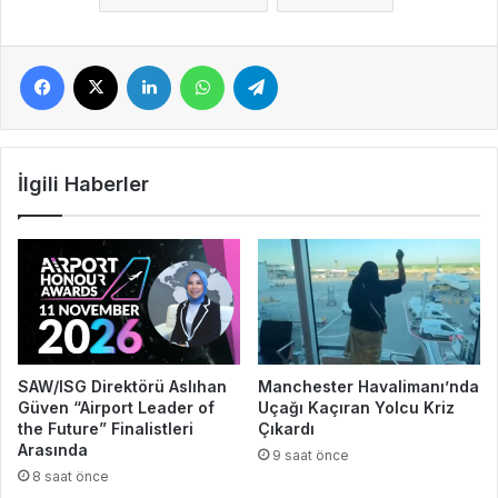
Facebook
X
LinkedIn
WhatsApp
Telegram
İlgili Haberler
SAW/ISG Direktörü Aslıhan
Manchester Havalimanı’nda
Güven “Airport Leader of
Uçağı Kaçıran Yolcu Kriz
the Future” Finalistleri
Çıkardı
Arasında
9 saat önce
8 saat önce