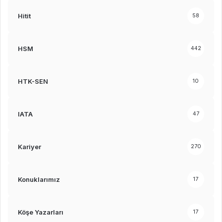
Hitit
58
HSM
442
HTK-SEN
10
IATA
47
Kariyer
270
Konuklarımız
17
Köşe Yazarları
17