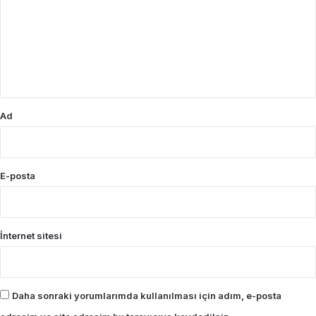
r
u
m
*
Ad
E-posta
İnternet sitesi
Daha sonraki yorumlarımda kullanılması için adım, e-posta