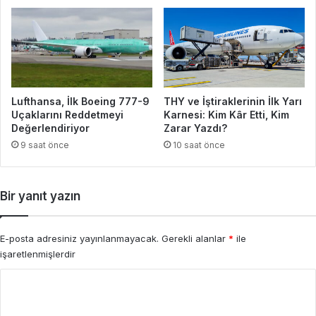
Lufthansa, İlk Boeing 777-9
THY ve İştiraklerinin İlk Yarı
Uçaklarını Reddetmeyi
Karnesi: Kim Kâr Etti, Kim
Değerlendiriyor
Zarar Yazdı?
9 saat önce
10 saat önce
Bir yanıt yazın
E-posta adresiniz yayınlanmayacak.
Gerekli alanlar
*
ile
işaretlenmişlerdir
Y
o